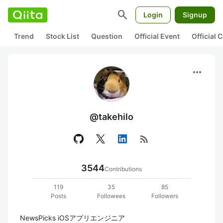
search
Login
Signup
Trend
Stock List
Question
Official Event
Official
more_horiz
@takehilo
rss_feed
3544
Contributions
119
35
85
Posts
Followees
Followers
NewsPicks iOSアプリエンジニア