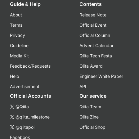
Guide & Help
Contents
About
Release Note
Terms
Official Event
Privacy
Official Column
Guideline
Advent Calendar
Media Kit
Qiita Tech Festa
Feedback/Requests
Qiita Award
Help
Engineer White Paper
Advertisement
API
Official Accounts
Our service
@Qiita
Qiita Team
@qiita_milestone
Qiita Zine
@qiitapoi
Official Shop
Facebook