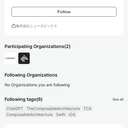
Follow
work
株式会社ニューズピックス
Participating Organizations
(2)
Following Organizations
No Organizations you are following
Following tags
(6)
See all
ChatGPT
TheComposableArchitecture
TCA
ComposableArchitecture
Swift
iOS