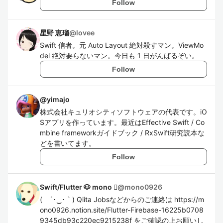
Follow
星野 恵瑠
@
lovee
Swift 信者。元 Auto Layout 絶対殺すマン。ViewMo
del 絶対要らないマン。今日も 1 日がんばるぞい。
Follow
@
yimajo
株式会社キュリオシティソフトウェアの代表です。iO
Sアプリを作っています。最近はEffective Swift / Co
mbine frameworkガイドブック / RxSwift研究読本な
どを書いてます。
Follow
Swift/Flutter 🐶 mono 
@
mono0926
( ´･‿･｀) Qiita Jobsなどからのご連絡は https://m
ono0926.notion.site/Flutter-Firebase-16225b0708
9345db93c220ec9215238f をご確認の上お願いし