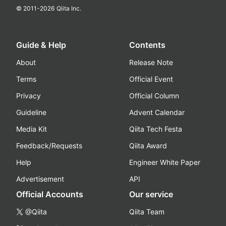
© 2011-
2026
Qiita Inc.
Guide & Help
Contents
About
Release Note
Terms
Official Event
Privacy
Official Column
Guideline
Advent Calendar
Media Kit
Qiita Tech Festa
Feedback/Requests
Qiita Award
Help
Engineer White Paper
Advertisement
API
Official Accounts
Our service
@Qiita
Qiita Team