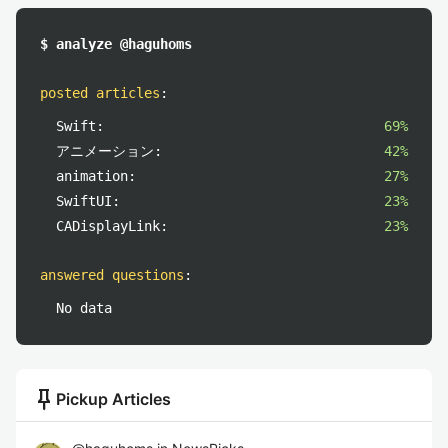
$ analyze @haguhoms
posted articles
:
Swift:
69%
アニメーション:
42%
animation:
27%
SwiftUI:
23%
CADisplayLink:
23%
answered questions
:
No data
push_pin
Pickup Articles