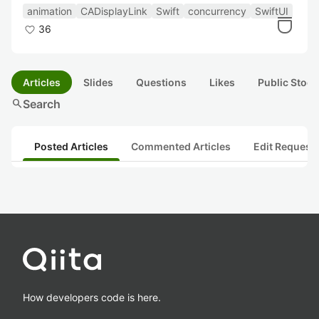
animation
CADisplayLink
Swift
concurrency
SwiftUI
36
Articles
Slides
Questions
Likes
Public Stock
search
Search
Posted Articles
Commented Articles
Edit Request
How developers code is here.