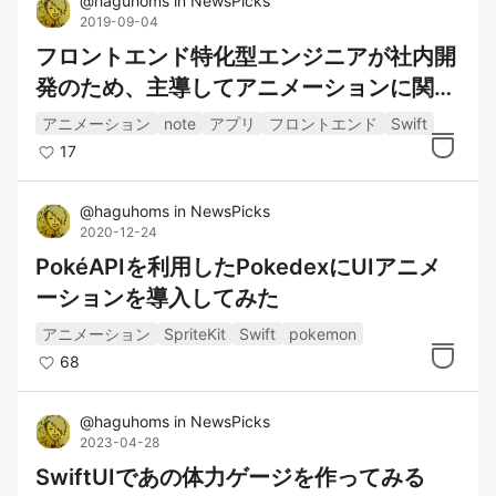
@
haguhoms
in
NewsPicks
2019-09-04
フロントエンド特化型エンジニアが社内開
発のため、主導してアニメーションに関す
るアプリを作った話(実装編)
アニメーション
note
アプリ
フロントエンド
Swift
17
@
haguhoms
in
NewsPicks
2020-12-24
PokéAPIを利用したPokedexにUIアニメ
ーションを導入してみた
アニメーション
SpriteKit
Swift
pokemon
68
@
haguhoms
in
NewsPicks
2023-04-28
SwiftUIであの体力ゲージを作ってみる