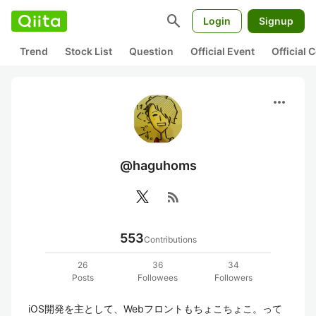
search
Login
Signup
Trend
Stock List
Question
Official Event
Official
more_horiz
@haguhoms
rss_feed
553
Contributions
26
36
34
Posts
Followees
Followers
iOS開発を主として、Webフロントもちょこちょこ。って