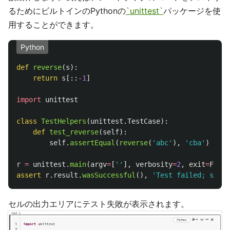
るためにビルトインのPythonの
`unittest`
パッケージを使
用することができます。
Python
def
reverse
(
s
):
return
s
[::
-
1
]
import
unittest
class
TestHelpers
(
unittest
.
TestCase
):
def
test_reverse
(
self
):
self
.
assertEqual
(
reverse
(
'
abc
'
),
'
cba
'
)
r
=
unittest
.
main
(
argv
=
[
''
],
verbosity
=
2
,
exit
=
False
assert
r
.
result
.
wasSuccessful
(),
'
Test failed; see l
セルの出力エリアにテスト失敗が表示されます。