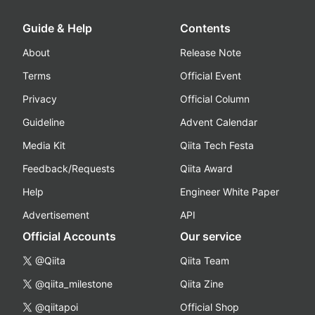
Guide & Help
Contents
About
Release Note
Terms
Official Event
Privacy
Official Column
Guideline
Advent Calendar
Media Kit
Qiita Tech Festa
Feedback/Requests
Qiita Award
Help
Engineer White Paper
Advertisement
API
Official Accounts
Our service
@Qiita
Qiita Team
@qiita_milestone
Qiita Zine
@qiitapoi
Official Shop