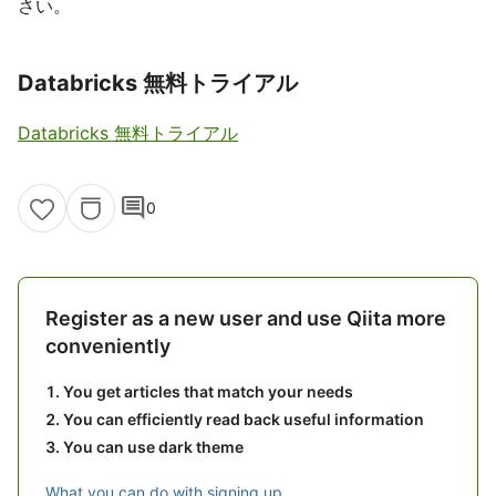
さい。
Databricks 無料トライアル
Databricks 無料トライアル
comment
0
Register as a new user and use Qiita more
conveniently
You get articles that match your needs
You can efficiently read back useful information
You can use dark theme
What you can do with signing up