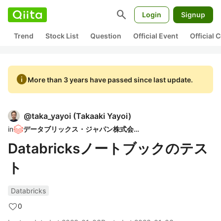
search
Login
Signup
Trend
Stock List
Question
Official Event
Official
info
More than 3 years have passed since last update.
@
taka_yayoi
(
Takaaki Yayoi
)
in
データブリックス・ジャパン株式会社
Databricksノートブックのテス
ト
Databricks
0