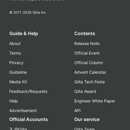
© 2011-
2026
Qiita Inc.
Guide & Help
Contents
About
Release Note
Terms
Official Event
Privacy
Official Column
Guideline
Advent Calendar
Media Kit
Qiita Tech Festa
Feedback/Requests
Qiita Award
Help
Engineer White Paper
Advertisement
API
Official Accounts
Our service
@Qiita
Qiita Team