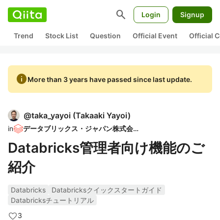
search
Login
Signup
Trend
Stock List
Question
Official Event
Official
info
More than 3 years have passed since last update.
@
taka_yayoi
(
Takaaki Yayoi
)
in
データブリックス・ジャパン株式会社
Databricks管理者向け機能のご
紹介
Databricks
Databricksクイックスタートガイド
Databricksチュートリアル
3