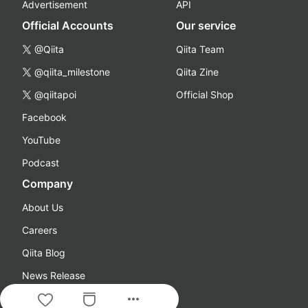
Advertisement
API
Official Accounts
Our service
@Qiita
Qiita Team
@qiita_milestone
Qiita Zine
@qiitapoi
Official Shop
Facebook
YouTube
Podcast
Company
About Us
Careers
Qiita Blog
News Release
more_horiz