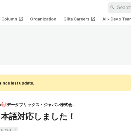
search
open_in_new
open_in_new
al Column
Organization
Qiita Careers
AI x Dev x Tea
ince last update.
n
データブリックス・ジャパン株式会社
UIが日本語対応しました！
タートガイド