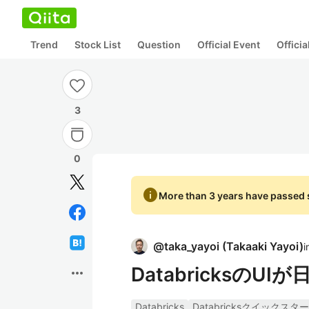
Trend
Stock List
Question
Official Event
Offici
3
0
info
More than 3 years have passed s
@
taka_yayoi
(
Takaaki Yayoi
)
i
Databricksの
more_horiz
Databricks
Databricksクイックス