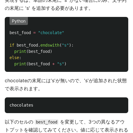
実現するは、単語の末尾に 's' がない場合にのみ、文字列
の末尾に 's' を追加する必要があります。
Python
best_food
=
"
chocolate
"
if
best_food
.
endswith
(
"
s
"
):
print
(
best_food
)
else
:
print
(
best_food
+
"
s
"
)
chocolateの末尾には's'が無いので、's'が追加された状態
で表示されます。
以下のセルの
を変更して、3つの異なるアウ
best_food
トプットを確認してみてください。値に応じて表示される