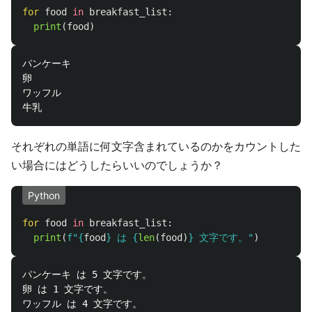
for
food
in
breakfast_list
:
print
(
food
)
パンケーキ

卵

ワッフル

それぞれの単語に何文字含まれているのかをカウントした
い場合にはどうしたらいいのでしょうか？
Python
for
food
in
breakfast_list
:
print
(
f
"
{
food
}
 は 
{
len
(
food
)
}
 文字です。
"
)
パンケーキ は 5 文字です。

卵 は 1 文字です。

ワッフル は 4 文字です。
