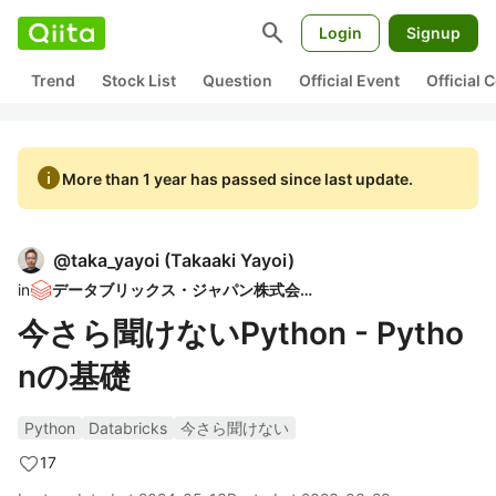
search
Login
Signup
Trend
Stock List
Question
Official Event
Official
info
More than 1 year has passed since last update.
@
taka_yayoi
(
Takaaki Yayoi
)
in
データブリックス・ジャパン株式会社
今さら聞けないPython - Pytho
nの基礎
Python
Databricks
今さら聞けない
17