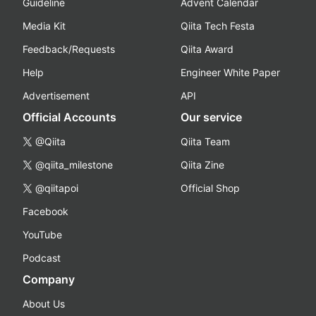
Guideline
Advent Calendar
Media Kit
Qiita Tech Festa
Feedback/Requests
Qiita Award
Help
Engineer White Paper
Advertisement
API
Official Accounts
Our service
@Qiita
Qiita Team
@qiita_milestone
Qiita Zine
@qiitapoi
Official Shop
Facebook
YouTube
Podcast
Company
About Us