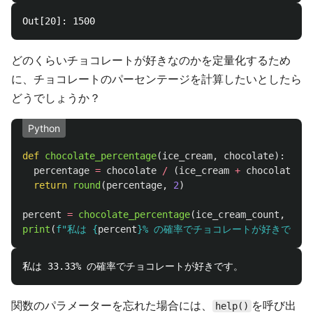
どのくらいチョコレートが好きなのかを定量化するため
に、チョコレートのパーセンテージを計算したいとしたら
どうでしょうか？
Python
def
chocolate_percentage
(
ice_cream
,
chocolate
):
percentage
=
chocolate
/
(
ice_cream
+
chocolate
)
*
return
round
(
percentage
,
2
)
percent
=
chocolate_percentage
(
ice_cream_count
,
choc
print
(
f
"
私は 
{
percent
}
% の確率でチョコレートが好きです。
関数のパラメーターを忘れた場合には、
を呼び出
help()