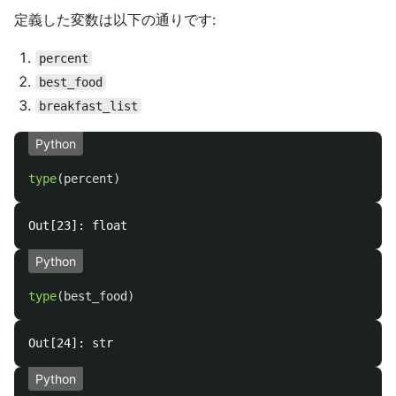
定義した変数は以下の通りです:
percent
best_food
breakfast_list
Python
type
(
percent
)
Python
type
(
best_food
)
Python