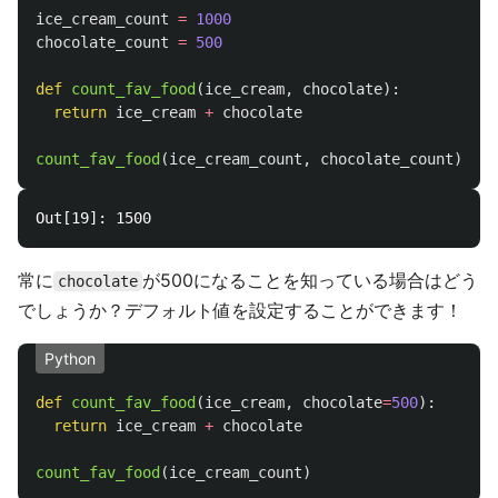
ice_cream_count
=
1000
chocolate_count
=
500
def
count_fav_food
(
ice_cream
,
chocolate
):
return
ice_cream
+
chocolate
count_fav_food
(
ice_cream_count
,
chocolate_count
)
常に
が500になることを知っている場合はどう
chocolate
でしょうか？デフォルト値を設定することができます！
Python
def
count_fav_food
(
ice_cream
,
chocolate
=
500
):
return
ice_cream
+
chocolate
count_fav_food
(
ice_cream_count
)