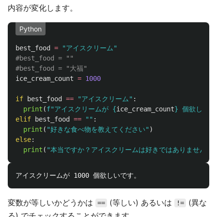
内容が変化します。
Python
best_food
=
"
アイスクリーム
"
#best_food = ""

ice_cream_count
=
1000
if
best_food
==
"
アイスクリーム
"
:
print
(
f
"
アイスクリームが 
{
ice_cream_count
}
 個欲しいで
elif
best_food
==
""
:
print
(
"
好きな食べ物を教えてください
"
)
else
:
print
(
"
本当ですか？アイスクリームは好きではありませんか
変数が等しいかどうかは
(等しい) あるいは
(異な
==
!=
る) でチェックすることができます。