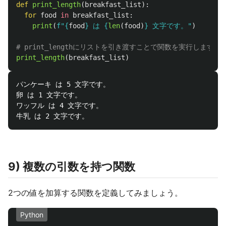
def
print_length
(
breakfast_list
):
for
food
in
breakfast_list
:
print
(
f
"
{
food
}
 は 
{
len
(
food
)
}
 文字です。
"
)
print_length
(
breakfast_list
)
パンケーキ は 5 文字です。

卵 は 1 文字です。

ワッフル は 4 文字です。

9) 複数の引数を持つ関数
2つの値を加算する関数を定義してみましょう。
Python