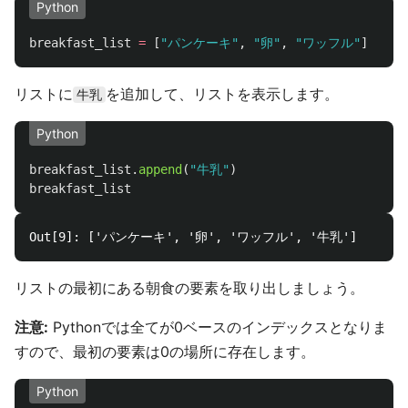
Python
breakfast_list
=
[
"
パンケーキ
"
,
"
卵
"
,
"
ワッフル
"
]
リストに
を追加して、リストを表示します。
牛乳
Python
breakfast_list
.
append
(
"
牛乳
"
)
breakfast_list
リストの最初にある朝食の要素を取り出しましょう。
注意:
Pythonでは全てが0ベースのインデックスとなりま
すので、最初の要素は0の場所に存在します。
Python