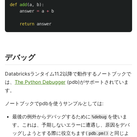
def
add
(
a
,
b
):
answer
=
a
+
b
return
answer
デバッグ
Databricksランタイム11.2以降で動作するノートブックで
は、
The Python Debugger
(pdb)がサポートされていま
す。
ノートブックでpdbを使うサンプルとしては:
最後の例外からデバッグするために
を使いま
%debug
す。これは、予期しないエラーに遭遇し、原因をデバ
ッグしようとする際に役立ちます(
と同じよ
pdb.pm()