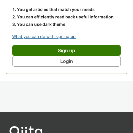
Databricks 無料トライアル
Databricks 無料トライアル
comment
0
Register as a new user and use Qiita more
conveniently
You get articles that match your needs
You can efficiently read back useful information
You can use dark theme
What you can do with signing up
Sign up