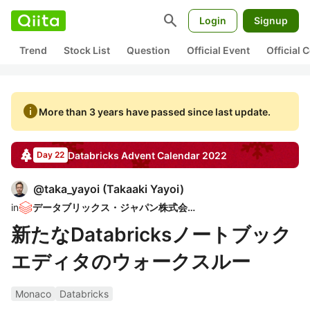
search
Login
Signup
Trend
Stock List
Question
Official Event
Official
info
More than 3 years have passed since last update.
Databricks
Advent Calendar
2022
Day 22
@
taka_yayoi
(
Takaaki Yayoi
)
in
データブリックス・ジャパン株式会社
新たなDatabricksノートブック
エディタのウォークスルー
Monaco
Databricks