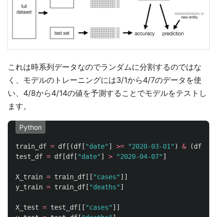
これは時系列データなのでランダムに分割するのではな
く、モデルのトレーニングには3/1から4/7のデータを使
い、4/8から4/14の値を予測することでモデルをテストし
ます。
Python
train_df
=
df
[(
df
[
"
date
"
]
>=
"
2020-03-01
"
)
&
(
df
[
"
da
test_df
=
df
[
df
[
"
date
"
]
>
"
2020-04-07
"
]
X_train
=
train_df
[[
"
cases
"
]]
y_train
=
train_df
[
"
deaths
"
]
X_test
=
test_df
[[
"
cases
"
]]