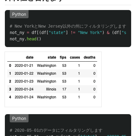
Python
not_ny
=
df
[(
df
[
"
state
"
]
!=
"
New York
"
)
&
(
df
[
"
state
not_ny
.
head
()
Python