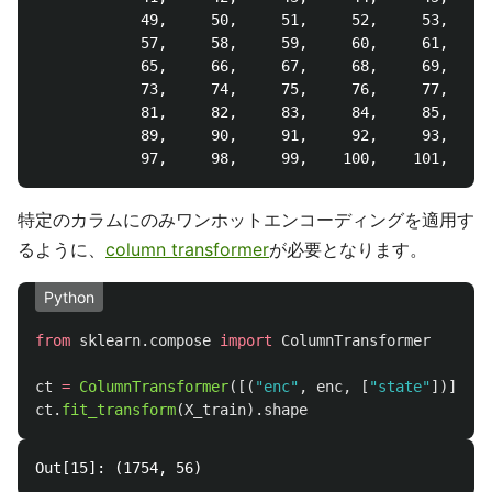
            49,     50,     51,     52,     53,     
            57,     58,     59,     60,     61,     
            65,     66,     67,     68,     69,     
            73,     74,     75,     76,     77,     
            81,     82,     83,     84,     85,     
            89,     90,     91,     92,     93,     
特定のカラムにのみワンホットエンコーディングを適用す
るように、
column transformer
が必要となります。
Python
from
sklearn.compose
import
ColumnTransformer
ct
=
ColumnTransformer
([(
"
enc
"
,
enc
,
[
"
state
"
])],
re
ct
.
fit_transform
(
X_train
).
shape