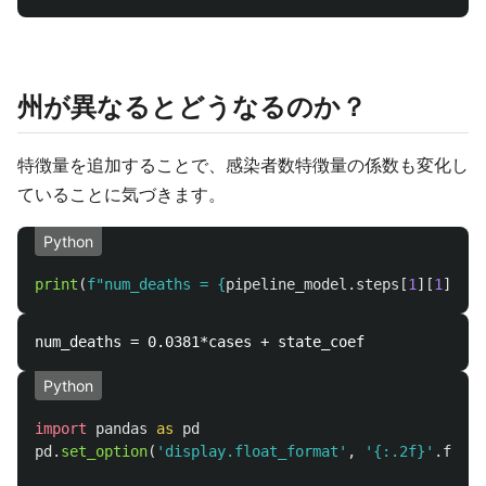
州が異なるとどうなるのか？
特徴量を追加することで、感染者数特徴量の係数も変化し
ていることに気づきます。
Python
print
(
f
"
num_deaths = 
{
pipeline_model
.
steps
[
1
][
1
].
coe
Python
import
pandas
as
pd
pd
.
set_option
(
'
display.float_format
'
,
'
{:.2f}
'
.
forma