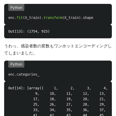
Python
enc
.
fit
(
X_train
).
transform
(
X_train
).
shape
うわっ、感染者数の変数もワンホットエンコーディングし
てしまいました。
Python
enc
.
categories_
Out[14]: [array([     1,      2,      3,      4,    
             9,     10,     11,     12,     13,     
            17,     18,     19,     20,     21,     
            25,     26,     27,     28,     29,     
            33,     34,     35,     36,     37,     
            41,     42,     43,     44,     45,     