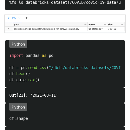
Python
import
pandas
as
pd
df
=
pd
.
read_csv
(
"
/dbfs/databricks-datasets/COVID/co
df
.
head
()
df
.
date
.
max
()
Python
df
.
shape