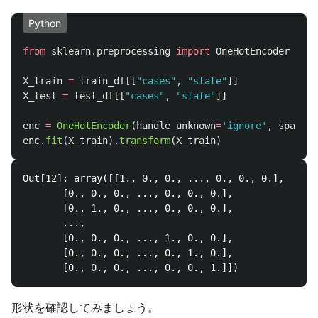
Python
from
sklearn.preprocessing
import
OneHotEncoder
X_train
=
train_df
[[
"
cases
"
,
"
state
"
]]
X_test
=
test_df
[[
"
cases
"
,
"
state
"
]]
enc
=
OneHotEncoder
(
handle_unknown
=
'
ignore
'
,
sparse
=
enc
.
fit
(
X_train
).
transform
(
X_train
)
Out[12]: array([[1., 0., 0., ..., 0., 0., 0.],

       [0., 0., 0., ..., 0., 0., 0.],

       [0., 1., 0., ..., 0., 0., 0.],

       ...,

       [0., 0., 0., ..., 1., 0., 0.],

       [0., 0., 0., ..., 0., 1., 0.],

形状を確認してみましょう。