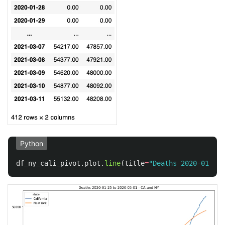
Python
df_ny_cali_pivot
.
plot
.
line
(
title
=
"
Deaths 2020-01-25 