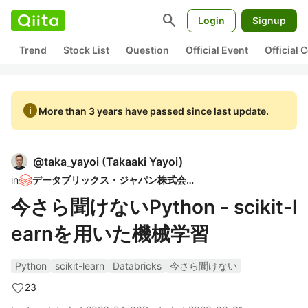
search
Login
Signup
Trend
Stock List
Question
Official Event
Official
info
More than 3 years have passed since last update.
@
taka_yayoi
(
Takaaki Yayoi
)
in
データブリックス・ジャパン株式会社
今さら聞けないPython - scikit-l
earnを用いた機械学習
Python
scikit-learn
Databricks
今さら聞けない
23