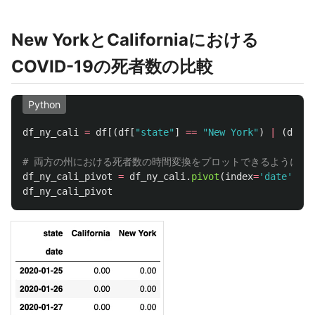
New YorkとCaliforniaにおける
COVID-19の死者数の比較
Python
df_ny_cali
=
df
[(
df
[
"
state
"
]
==
"
New York
"
)
|
(
df
[
"
s
df_ny_cali_pivot
=
df_ny_cali
.
pivot
(
index
=
'
date
'
,
co
df_ny_cali_pivot