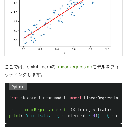
ここでは、scikit-learnの
LinearRegression
モデルをフィ
ッティングします。
Python
from
sklearn.linear_model
import
LinearRegression
lr
=
LinearRegression
().
fit
(
X_train
,
y_train
)
print
(
f
"
num_deaths = 
{
lr
.
intercept_
:
.
4
f
}
 + 
{
lr
.
coef_