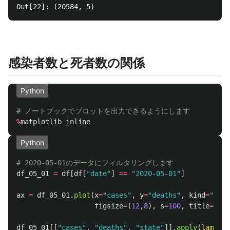
感染者数と死者数の関係
Python
%
matplotlib
inline
Python
df_05_01
=
df
[
df
[
"
date
"
]
==
"
2020-05-01
"
]
ax
=
df_05_01
.
plot
(
x
=
"
cases
"
,
y
=
"
deaths
"
,
kind
=
"
scat
figsize
=
(
12
,
8
),
s
=
100
,
title
=
"
Dea
df_05_01
[[
"
cases
"
,
"
deaths
"
,
"
state
"
]].
apply
(
lambda