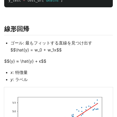
y_test
=
test_df
[
"
deaths
"
]
線形回帰
ゴール: 最もフィットする直線を見つけ出す
$$\hat{y} = w_0 + w_1x$$
$${y} ≈ \hat{y} + ϵ$$
x
: 特徴量
y
: ラベル