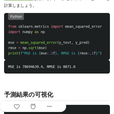
計算しましょう。
Python
from
sklearn.metrics
import
mean_squared_error
import
numpy
as
np
mse
=
mean_squared_error
(
y_test
,
y_pred
)
rmse
=
np
.
sqrt
(
mse
)
print
(
f
"
MSE is 
{
mse
:
.
1
f
}
, RMSE is 
{
rmse
:
.
1
f
}
"
)
予測結果の可視化
more_horiz
Python