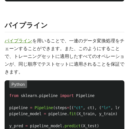
パイプライン
パイプライン
を用いることで、一連のデータ変換処理をチ
ェーンすることができます。また、このようにすること
で、トレーニングセットに適用したすべてのオペレーショ
ンが、同じ順序でテストセットに適用されることを保証で
きます。
Python
from
sklearn.pipeline
import
Pipeline
pipeline
=
Pipeline
(
steps
=
[(
"
ct
"
,
ct
),
(
"
lr
"
,
lr
)])
pipeline_model
=
pipeline
.
fit
(
X_train
,
y_train
)
y_pred
=
pipeline_model
.
predict
(
X_test
)