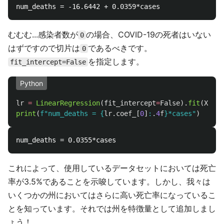
むむむ...感染者数が
の場合、COVID-19の死者はいない
0
はずですので切片は
であるべきです。
0
を指定します。
fit_intercept=False
Python
lr
=
LinearRegression
(
fit_intercept
=
False
).
fit
(
X_tra
print
(
f
"
num_deaths = 
{
lr
.
coef_
[
0
]
:
.
4
f
}
*cases
"
)
これによって、使用しているデータセットにおいては死亡
率が3.5%であることを示唆しています。しかし、我々は
いくつかの州においてはさらに高い死亡率になっているこ
とを知っています。それでは州を特徴量として追加しまし
ょう！