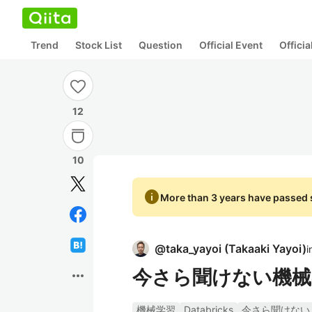
Trend
Stock List
Question
Official Event
Offici
12
10
info
More than 3 years have passed s
@
taka_yayoi
(
Takaaki Yayoi
)
i
今さら聞けない機械
more_horiz
機械学習
Databricks
今さら聞けない