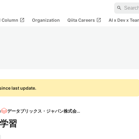
search
open_in_new
open_in_new
al Column
Organization
Qiita Careers
AI x Dev x Tea
ince last update.
n
データブリックス・ジャパン株式会社
学習