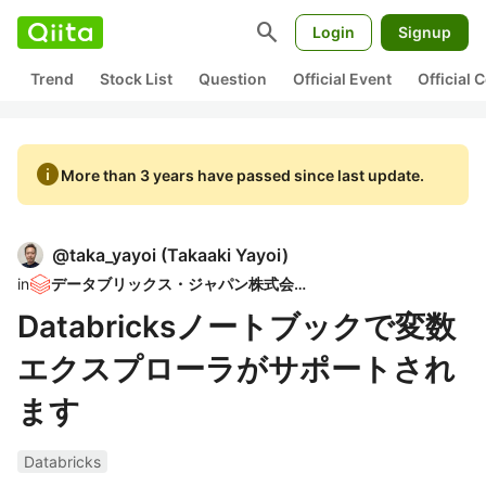
search
Login
Signup
Trend
Stock List
Question
Official Event
Official
info
More than 3 years have passed since last update.
@
taka_yayoi
(
Takaaki Yayoi
)
in
データブリックス・ジャパン株式会社
Databricksノートブックで変数
エクスプローラがサポートされ
ます
Databricks