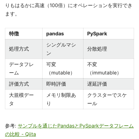
りもはるかに高速（100倍）にオペレーションを実行でき
ます。
特徴
pandas
PySpark
シングルマシ
処理方式
分散処理
ン
データフレ
可変
不変
ーム
（mutable）
（immutable）
評価方式
即時評価
遅延評価
大規模デー
メモリ制限あ
クラスターでスケ
タ
り
ール
参考:
サンプルを通じたPandasとPySparkデータフレーム
の比較 - Qiita