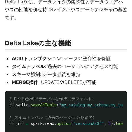
Delta Lakeは、データレイクの柔軟性とデータウェアハ
ウスの性能を併せ持つレイクハウスアーキテクチャの基盤
です。
Delta Lakeの主な機能
ACIDトランザクション
: データの整合性を保証
タイムトラベル
: 過去のバージョンにアクセス可能
スキーマ強制
: データ品質を維持
MERGE操作
: UPDATEやDELETEが可能
df
.
write
.
saveAsTable
(
"
my_catalog.my_schema.my_table
"
df_old
=
spark
.
read
.
option
(
"
versionAsOf
"
,
5
).
table
(
"