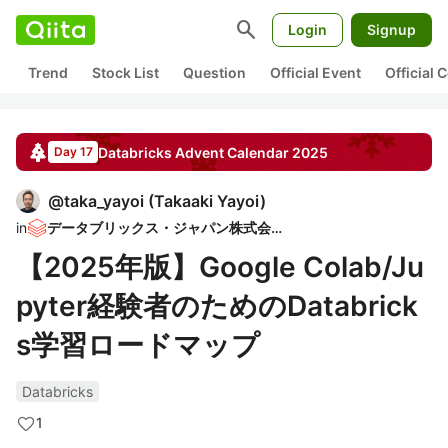
search
Login
Signup
Trend
Stock List
Question
Official Event
Official
Databricks
Advent Calendar
2025
Day 17
@
taka_yayoi
(
Takaaki Yayoi
)
in
データブリックス・ジャパン株式会社
【2025年版】Google Colab/Ju
pyter経験者のためのDatabrick
s学習ロードマップ
Databricks
1