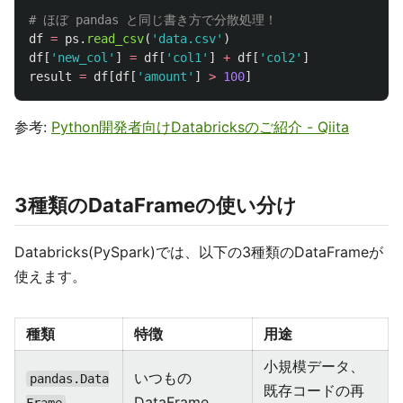
df
=
ps
.
read_csv
(
'
data.csv
'
)
df
[
'
new_col
'
]
=
df
[
'
col1
'
]
+
df
[
'
col2
'
]
result
=
df
[
df
[
'
amount
'
]
>
100
]
参考:
Python開発者向けDatabricksのご紹介 - Qiita
3種類のDataFrameの使い分け
Databricks(PySpark)では、以下の3種類のDataFrameが
使えます。
種類
特徴
用途
小規模データ、
いつもの
pandas.Data
既存コードの再
DataFrame
Frame