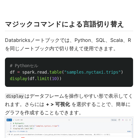
マジックコマンドによる言語切り替え
Databricksノートブックでは、Python、SQL、Scala、R
を同じノートブック内で切り替えて使用できます。
df
=
spark
.
read
.
table
(
"
samples.nyctaxi.trips
"
)
display
(
df
.
limit
(
10
))
はデータフレームを操作しやすい形で表示してく
display
れます。さらには
+ > 可視化
を選択することで、簡単に
グラフを作成することもできます。