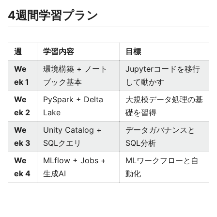
4週間学習プラン
週
学習内容
目標
We
環境構築 + ノート
Jupyterコードを移行
ek 1
ブック基本
して動かす
We
PySpark + Delta
大規模データ処理の基
ek 2
Lake
礎を習得
We
Unity Catalog +
データガバナンスと
ek 3
SQLクエリ
SQL分析
We
MLflow + Jobs +
MLワークフローと自
ek 4
生成AI
動化