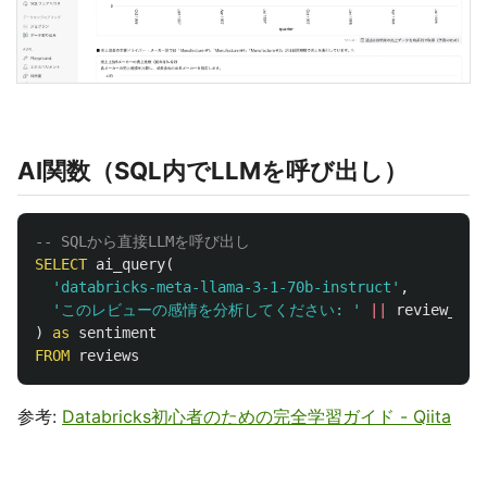
AI関数（SQL内でLLMを呼び出し）
-- SQLから直接LLMを呼び出し
SELECT
ai_query
(
'databricks-meta-llama-3-1-70b-instruct'
,
'このレビューの感情を分析してください: '
||
review_tex
)
as
sentiment
FROM
reviews
参考:
Databricks初心者のための完全学習ガイド - Qiita