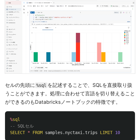
セルの先頭に
を記述することで、SQLを直接取り扱
%sql
うことができます。処理に合わせて言語を切り替えること
ができるのもDatabricksノートブックの特徴です。
%
sql
-- SQLセル
SELECT
*
FROM
samples
.
nyctaxi
.
trips
LIMIT
10