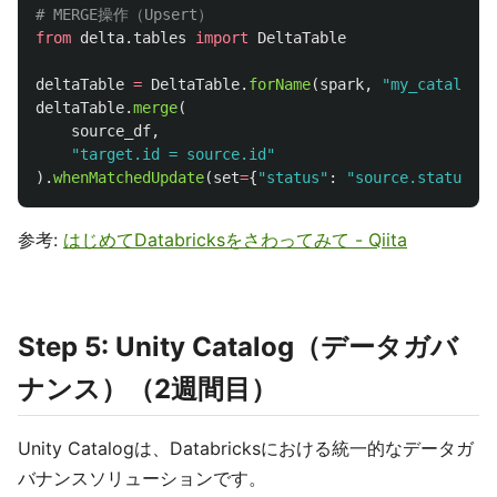
from
delta.tables
import
DeltaTable
deltaTable
=
DeltaTable
.
forName
(
spark
,
"
my_catalog.m
deltaTable
.
merge
(
source_df
,
"
target.id = source.id
"
).
whenMatchedUpdate
(
set
=
{
"
status
"
:
"
source.status
"
})
参考:
はじめてDatabricksをさわってみて - Qiita
Step 5: Unity Catalog（データガバ
ナンス）（2週間目）
Unity Catalogは、Databricksにおける統一的なデータガ
バナンスソリューションです。