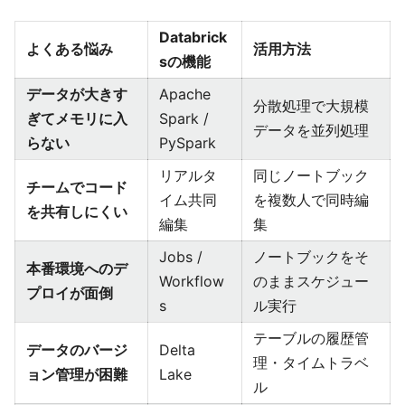
Databrick
よくある悩み
活用方法
sの機能
データが大きす
Apache
分散処理で大規模
ぎてメモリに入
Spark /
データを並列処理
らない
PySpark
リアルタ
同じノートブック
チームでコード
イム共同
を複数人で同時編
を共有しにくい
編集
集
Jobs /
ノートブックをそ
本番環境へのデ
Workflow
のままスケジュー
プロイが面倒
s
ル実行
テーブルの履歴管
データのバージ
Delta
理・タイムトラベ
ョン管理が困難
Lake
ル