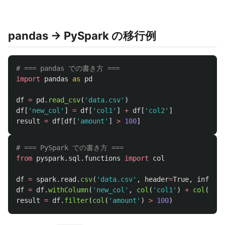
pandas → PySpark の移行例
import
pandas
as
pd
df
=
pd
.
read_csv
(
'
data.csv
'
)
df
[
'
new_col
'
]
=
df
[
'
col1
'
]
+
df
[
'
col2
'
]
result
=
df
[
df
[
'
amount
'
]
>
100
]
from
pyspark.sql.functions
import
col
df
=
spark
.
read
.
csv
(
'
data.csv
'
,
header
=
True
,
inferSc
df
=
df
.
withColumn
(
'
new_col
'
,
col
(
'
col1
'
)
+
col
(
'
col
result
=
df
.
filter
(
col
(
'
amount
'
)
>
100
)