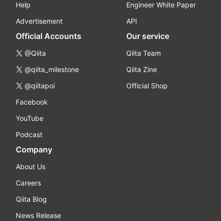
Help
Engineer White Paper
Advertisement
API
Official Accounts
Our service
@Qiita
Qiita Team
@qiita_milestone
Qiita Zine
@qiitapoi
Official Shop
Facebook
YouTube
Podcast
Company
About Us
Careers
Qiita Blog
News Release