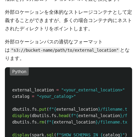
外部ロケーションを全体的なストレージコンテナとして定
義することができますが、多くの場合コンテナ内にネスト
されたディレクトリをポイントします。
外部ロケーションパスの適切なフォーマット
は
とな
"s3://bucket-name/path/to/external_location"
ります。
Python
external_location
=
"
<your_external_location>
"
catalog
=
"
<your_catalog>
"
dbutils
.
fs
.
put
(
f
"
{
external_location
}
/filename.txt
"
,
display
(
dbutils
.
fs
.
head
(
f
"
{
external_location
}
/filen
dbutils
.
fs
.
rm
(
f
"
{
external_location
}
/filename.txt
"
)
display
(
spark
.
sql
(
f
"
SHOW SCHEMAS IN 
{
catalog
}
"
))