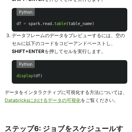
Python
df
=
spark
.
read
.
table
(
table_name
)
データフレームのデータをプレビューするには、空の
セルに以下のコードをコピーアンドペーストし、
SHIFT+ENTER
を押してセルを実行します。
Python
display
(
df
)
データをインタラクティブに可視化する方法については、
Databricksにおけるデータの可視化
をご覧ください。
ステップ6: ジョブをスケジュールす