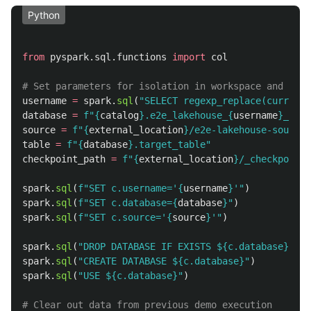
Python
from
pyspark.sql.functions
import
col
username
=
spark
.
sql
(
"
SELECT regexp_replace(current_
database
=
f
"
{
catalog
}
.e2e_lakehouse_
{
username
}
_db
"
source
=
f
"
{
external_location
}
/e2e-lakehouse-source
"
table
=
f
"
{
database
}
.target_table
"
checkpoint_path
=
f
"
{
external_location
}
/_checkpoint/
spark
.
sql
(
f
"
SET c.username=
'
{
username
}
'"
)
spark
.
sql
(
f
"
SET c.database=
{
database
}
"
)
spark
.
sql
(
f
"
SET c.source=
'
{
source
}
'"
)
spark
.
sql
(
"
DROP DATABASE IF EXISTS ${c.database} CAS
spark
.
sql
(
"
CREATE DATABASE ${c.database}
"
)
spark
.
sql
(
"
USE ${c.database}
"
)