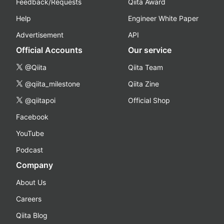
Feedback/Requests
Qiita Award
Help
Engineer White Paper
Advertisement
API
Official Accounts
Our service
@Qiita
Qiita Team
@qiita_milestone
Qiita Zine
@qiitapoi
Official Shop
Facebook
YouTube
Podcast
Company
About Us
Careers
Qiita Blog