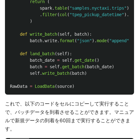
return 
(
spark
.
table
(
"
samples.nyctaxi.trips
"
)
.
filter
(
col
(
"
tpep_pickup_datetime
"
).
cast
)
def
write_batch
(
self
,
batch
):
batch
.
write
.
format
(
"
json
"
).
mode
(
"
append
"
).
sa
def
land_batch
(
self
):
batch_date
=
self
.
get_date
()
batch
=
self
.
get_batch
(
batch_date
)
self
.
write_batch
(
batch
)
RawData
=
LoadData
(
source
)
これで、以下のコードをセルにコピーして実行すること
で、バッチデータを到着させることができます。マニュア
ルで新規データの到着を60回まで実行することができま
す。