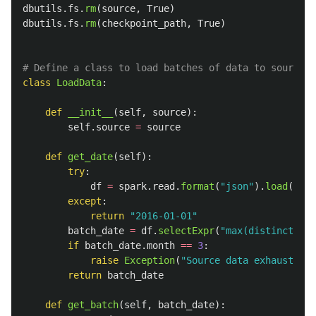
dbutils
.
fs
.
rm
(
source
,
True
)
dbutils
.
fs
.
rm
(
checkpoint_path
,
True
)
class
LoadData
:
def
__init__
(
self
,
source
):
self
.
source
=
source
def
get_date
(
self
):
try
:
df
=
spark
.
read
.
format
(
"
json
"
).
load
(
sour
except
:
return
"
2016-01-01
"
batch_date
=
df
.
selectExpr
(
"
max(distinct(da
if
batch_date
.
month
==
3
:
raise
Exception
(
"
Source data exhausted
"
)
return
batch_date
def
get_batch
(
self
,
batch_date
):