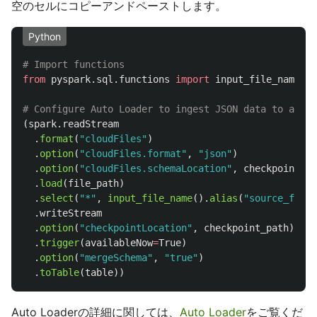
空のセルにコピーアンドペーストします。
Python
from
pyspark.sql.functions
import
input_file_name
,
c
(
spark
.
readStream
.
format
(
"
cloudFiles
"
)
.
option
(
"
cloudFiles.format
"
,
"
json
"
)
.
option
(
"
cloudFiles.schemaLocation
"
,
checkpoint_pa
.
load
(
file_path
)
.
select
(
"
*
"
,
input_file_name
().
alias
(
"
source_file
"
.
writeStream
.
option
(
"
checkpointLocation
"
,
checkpoint_path
)
.
trigger
(
availableNow
=
True
)
.
option
(
"
mergeSchema
"
,
"
true
"
)
.
toTable
(
table
))
Auto Loaderの詳細に関しては、
Auto Loader
をご覧くだ