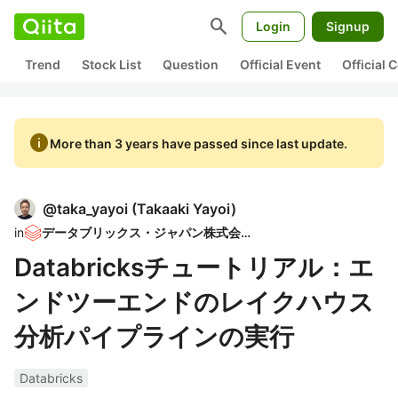
search
Login
Signup
Trend
Stock List
Question
Official Event
Official
info
More than 3 years have passed since last update.
@
taka_yayoi
(
Takaaki Yayoi
)
in
データブリックス・ジャパン株式会社
Databricksチュートリアル：エ
ンドツーエンドのレイクハウス
分析パイプラインの実行
Databricks