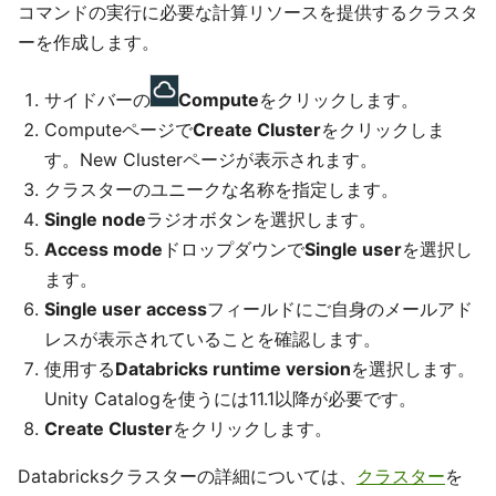
コマンドの実行に必要な計算リソースを提供するクラスタ
ーを作成します。
サイドバーの
Compute
をクリックします。
Computeページで
Create Cluster
をクリックしま
す。New Clusterページが表示されます。
クラスターのユニークな名称を指定します。
Single node
ラジオボタンを選択します。
Access mode
ドロップダウンで
Single user
を選択し
ます。
Single user access
フィールドにご自身のメールアド
レスが表示されていることを確認します。
使用する
Databricks runtime version
を選択します。
Unity Catalogを使うには11.1以降が必要です。
Create Cluster
をクリックします。
Databricksクラスターの詳細については、
クラスター
を