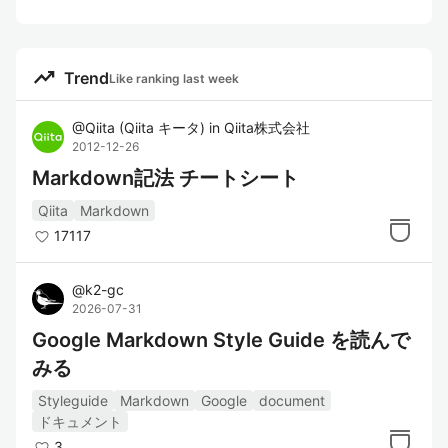
trending_up
Trend
Like ranking last week
@
Qiita
(
Qiita キータ
)
in
Qiita株式会社
2012-12-26
Markdown記法 チートシート
Qiita
Markdown
17117
@
k2-gc
2026-07-31
Google Markdown Style Guide を読んで
みる
Styleguide
Markdown
Google
document
ドキュメント
3