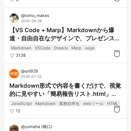
@
tomo_makes
2020-06-28
【VS Code + Marp】Markdownから爆
速・自由自在なデザインで、プレゼンスラ
イドを作る
Markdown
VSCode
Draw.io
Marp
vega
3138
@
uni928
2026-07-22
Markdown形式で内容を書くだけで、視覚
的に見やすい「簡易報告リスト.html」を
作成できるサイト
JavaScript
Markdown
業務効率化
webツール
HTML
12
@
yumaha
(
橋口
)