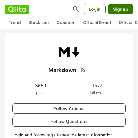
search
Login
Signup
Trend
Stock List
Question
Official Event
Official
rss_feed
Markdown
3659
1527
posts
followers
Follow Articles
Follow Questions
Login and follow tags to see the latest information.