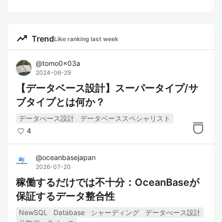
trending_up
Trend
Like ranking last week
@
tomo0x03a
2024-06-29
【データベース設計】スーパータイプ/サ
ブタイプとは何か？
データべース設計
データベーススペシャリスト
4
@
oceanbasejapan
2026-07-20
稼働するだけでは不十分：OceanBaseが
保証するデータ整合性
NewSQL
Database
シャーディング
データべース設計