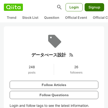
search
Login
Signup
Trend
Stock List
Question
Official Event
Official
rss_feed
データべース設計
248
26
posts
followers
Follow Articles
Follow Questions
Login and follow tags to see the latest information.