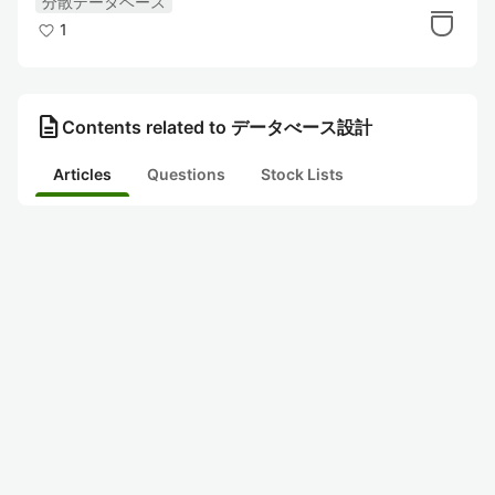
分散データベース
1
description
Contents related to データべース設計
Articles
Questions
Stock Lists