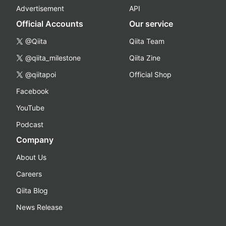
Advertisement
API
Official Accounts
Our service
@Qiita
Qiita Team
@qiita_milestone
Qiita Zine
@qiitapoi
Official Shop
Facebook
YouTube
Podcast
Company
About Us
Careers
Qiita Blog
News Release