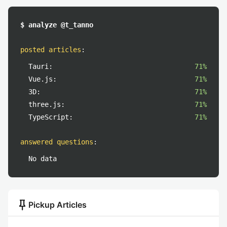
$ analyze @t_tanno
posted articles
:
Tauri:
71%
Vue.js:
71%
3D:
71%
three.js:
71%
TypeScript:
71%
answered questions
:
No data
push_pin
Pickup Articles