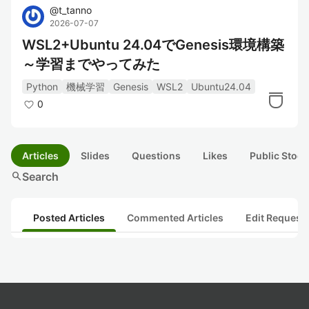
@
t_tanno
2026-07-07
WSL2+Ubuntu 24.04でGenesis環境構築
～学習までやってみた
Python
機械学習
Genesis
WSL2
Ubuntu24.04
0
Articles
Slides
Questions
Likes
Public Stock
search
Search
Posted Articles
Commented Articles
Edit Request