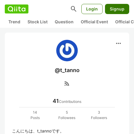
search
Login
Signup
Trend
Stock List
Question
Official Event
Official
more_horiz
@t_tanno
rss_feed
41
Contributions
14
5
3
Posts
Followees
Followers
こんにちは、t_tannoです。
