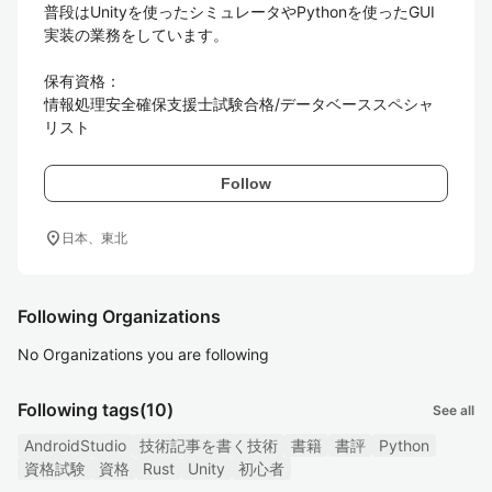
普段はUnityを使ったシミュレータやPythonを使ったGUI
実装の業務をしています。

保有資格：

情報処理安全確保支援士試験合格/データベーススペシャ
リスト
Follow
location_on
日本、東北
Following Organizations
No Organizations you are following
Following tags
(10)
See all
AndroidStudio
技術記事を書く技術
書籍
書評
Python
資格試験
資格
Rust
Unity
初心者