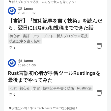
flag
新人プログラマ応援 - みんなで新人を育てよう！
@
t_tanno
2026-05-02
【書評】『技術記事を書く技術』を読んだ
ら、翌日にはQiita初投稿までできた話
初心者
書評
アウトプット
新人プログラマ応援
技術記事を書く技術
9
@
t_tanno
2026-04-30
Rust言語初心者が学習ツールRustlingsを
最後までやってみた
Rust
初心者
学習
技術記事を書く技術
Rustlings
6
flag
お題は不問！Qiita Tech Festa 2026で記事投稿！