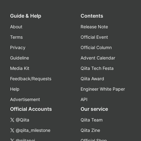
Guide & Help
Contents
About
Release Note
Terms
Official Event
Privacy
Official Column
Guideline
Advent Calendar
Media Kit
Qiita Tech Festa
Feedback/Requests
Qiita Award
Help
Engineer White Paper
Advertisement
API
Official Accounts
Our service
@Qiita
Qiita Team
@qiita_milestone
Qiita Zine
@qiitapoi
Official Shop