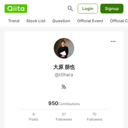
search
Login
Signup
Trend
Stock List
Question
Official Event
Official
more_horiz
大原 朋也
@t0hara
rss_feed
950
Contributions
9
37
70
Posts
Followees
Followers