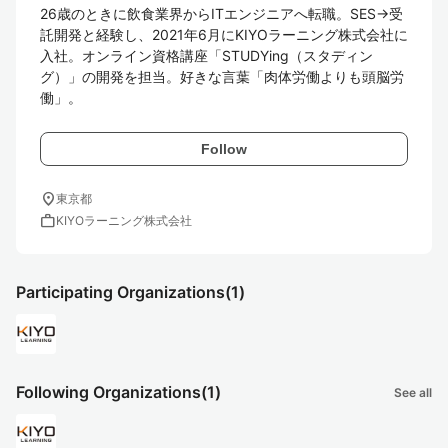
26歳のときに飲食業界からITエンジニアへ転職。SES→受
託開発と経験し、2021年6月にKIYOラーニング株式会社に
入社。オンライン資格講座「STUDYing（スタディン
グ）」の開発を担当。好きな言葉「肉体労働よりも頭脳労
働」。
Follow
location_on
東京都
work
KIYOラーニング株式会社
Participating Organizations
(1)
Following Organizations
(1)
See all