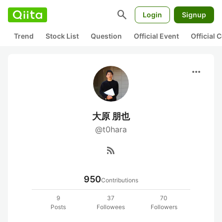
search
Login
Signup
Trend
Stock List
Question
Official Event
Official
more_horiz
大原 朋也
@t0hara
rss_feed
950
Contributions
9
37
70
Posts
Followees
Followers