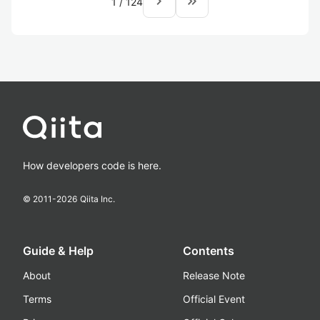
navigate_next
keyboard_double_arrow_right
1
/
124
How developers code is here.
© 2011-
2026
Qiita Inc.
Guide & Help
Contents
About
Release Note
Terms
Official Event