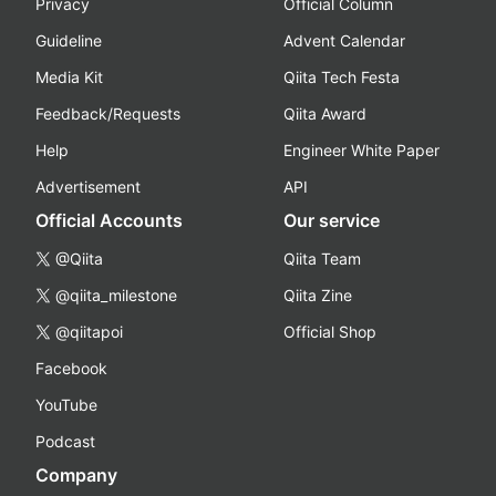
Privacy
Official Column
Guideline
Advent Calendar
Media Kit
Qiita Tech Festa
Feedback/Requests
Qiita Award
Help
Engineer White Paper
Advertisement
API
Official Accounts
Our service
@Qiita
Qiita Team
@qiita_milestone
Qiita Zine
@qiitapoi
Official Shop
Facebook
YouTube
Podcast
Company