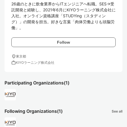
26歳のときに飲食業界からITエンジニアへ転職。SES→受
託開発と経験し、2021年6月にKIYOラーニング株式会社に
入社。オンライン資格講座「STUDYing（スタディン
グ）」の開発を担当。好きな言葉「肉体労働よりも頭脳労
働」。
Follow
location_on
東京都
work
KIYOラーニング株式会社
Participating Organizations
(1)
Following Organizations
(1)
See all