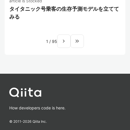
article is Stocked
タイタニック号乗客の生存予測モデルを立てて
みる
navigate_next
keyboard_double_arrow_right
1
/
95
How developers code is here.
© 2011-
2026
Qiita Inc.