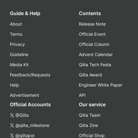
Guide & Help
Contents
About
Release Note
Terms
Official Event
Privacy
Official Column
Guideline
Advent Calendar
Media Kit
Qiita Tech Festa
Feedback/Requests
Qiita Award
Help
Engineer White Paper
Advertisement
API
Official Accounts
Our service
@Qiita
Qiita Team
@qiita_milestone
Qiita Zine
@qiitapoi
Official Shop