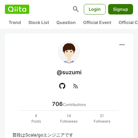
search
Login
Signup
Trend
Stock List
Question
Official Event
Official
more_horiz
@suzumi
rss_feed
706
Contributions
4
14
21
Posts
Followees
Followers
普段はScala/goエンジニアです