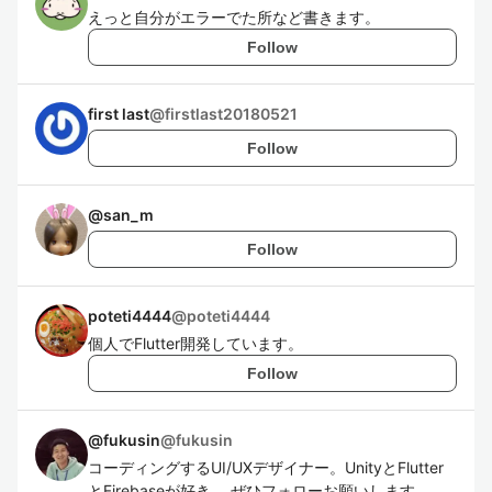
えっと自分がエラーでた所など書きます。
Follow
first last
@
firstlast20180521
Follow
@
san_m
Follow
poteti4444
@
poteti4444
個人でFlutter開発しています。
Follow
@fukusin
@
fukusin
コーディングするUI/UXデザイナー。UnityとFlutter
とFirebaseが好き。 ぜひフォローお願いします。