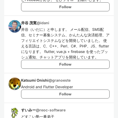
Follow
井谷 茂寛
@
idani
井谷（いだに）と申します。 メール配信、SMS配
信、セミナー募集システム、かんたんな決済処理、ア
フィリエイトシステムなどを開発していました。 使
える言語は、C、C++、Perl、C#、PHP、JS、flutter
になります。 flutter, vue.js + firebase を使ったプッ
シュ通知、チャットアプリを開発しています。
Follow
Katsumi Onishi
@
granoeste
Android and Flutter Developer
Follow
すいみー
@
reoc-software
どすこい塾一番弟子