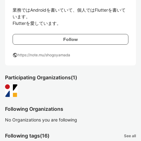
業務ではAndroidを書いていて、個人ではFlutterを書いて
います。

Flutterを愛しています。
Follow
public
https://note.mu/shogoyamada
Participating Organizations
(1)
Following Organizations
No Organizations you are following
Following tags
(16)
See all