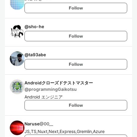
Follow
@
sho-he
Follow
@
ta93abe
Follow
Androidクローズドテストマスター
@
programmingGaikotsu
Android エンジニア
Follow
Naruse
@
00__
JS,TS,Nuxt,Next,Express,Gremlin,Azure