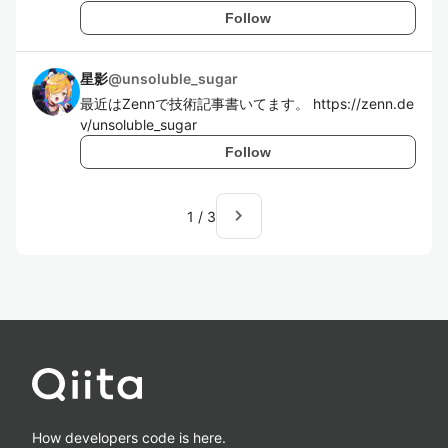
Follow
星影
@
unsoluble_sugar
最近はZennで技術記事書いてます。 https://zenn.de
v/unsoluble_sugar
Follow
navigate_next
1
/
3
How developers code is here.