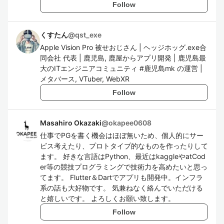
Follow
くすたん
@
qst_exe
Apple Vision Pro 被せおじさん | ヘッジホッグ.exe合
同会社 代表 | 鹿児島, 鹿屋からアプリ開発 | 鹿児島最
大のITエンジニアコミュニティ #鹿児島mk の運営 |
メタバース, VTuber, WebXR
Follow
Masahiro Okazaki
@
okapee0608
仕事でPGを書く機会はほぼ無いため、個人的にサー
ビス考えたり、プロトタイプ的なものを作ったりして
ます。 好きな言語はPython、最近はkaggleやatCod
er等の競技プログラミングで技術力を高めたいと思っ
てます。 Flutter＆Dartでアプリも開発中。インフラ
系の話も大好物です。 気兼ねなく絡んでいただける
と嬉しいです。 よろしくお願い致します。
Follow