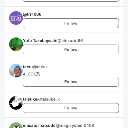
@
trr1066
Follow
Yuto Takebayashi
@
chikurin66
Follow
tatsu
@
tatsu
ALGOL系
Follow
taisuke
@
taisuke_k
Follow
masato matsudo
@
magisystem0408