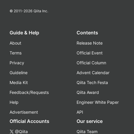
© 2011-
2026
Qiita Inc.
Guide & Help
Contents
About
Release Note
Terms
Official Event
Privacy
Official Column
Guideline
Advent Calendar
Media Kit
Qiita Tech Festa
Feedback/Requests
Qiita Award
Help
Engineer White Paper
Advertisement
API
Official Accounts
Our service
@Qiita
Qiita Team