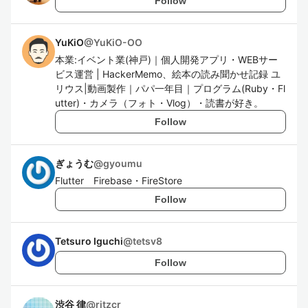
Follow
YuKiO
@
YuKiO-OO
本業:イベント業(神戸)｜個人開発アプリ・WEBサー
ビス運営 | HackerMemo、絵本の読み聞かせ記録 ユ
リウス|動画製作｜パパ一年目｜プログラム(Ruby・Fl
utter)・カメラ（フォト・Vlog）・読書が好き。
Follow
ぎょうむ
@
gyoumu
Flutter Firebase・FireStore
Follow
Tetsuro Iguchi
@
tetsv8
Follow
渋谷 律
@
ritzcr