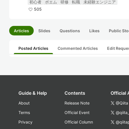
初心者
ポエム
研修
転職
未経験エンジニア
505
Articles
Slides
Questions
Likes
Public Sto
Posted Articles
Commented Articles
Edit Reque
Guide & Help
Contents
Official
About
Release Note
@Qiita
Terms
Official Event
@qiita
Privacy
Official Column
@qiita