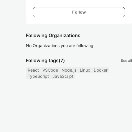
Follow
Following Organizations
No Organizations you are following
Following tags
(7)
See all
React
VSCode
Node.js
Linux
Docker
TypeScript
JavaScript