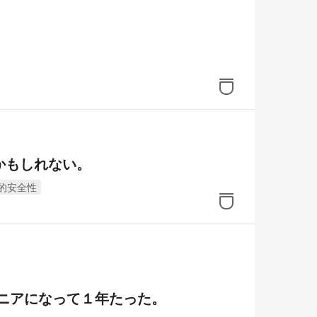
かもしれない。
的安全性
ニアになって１年たった。