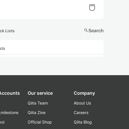
search
Search
ck Lists
sts
 Accounts
Our service
Company
Qiita Team
About Us
_milestone
Qiita Zine
Careers
poi
Official Shop
Qiita Blog