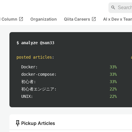
search
open_in_new
open_in_new
al Column
Organization
Qiita Careers
AI x Dev x Tea
$ analyze @sun33
posted articles
:
Docker:
33%
docker-compose:
33%
初心者:
33%
初心者エンジニア:
22%
UNIX:
22%
push_pin
Pickup Articles