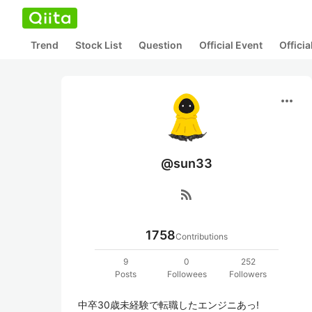
Trend
Stock List
Question
Official Event
Offici
more_horiz
@sun33
rss_feed
1758
Contributions
9
0
252
Posts
Followees
Followers
中卒30歳未経験で転職したエンジニあっ!