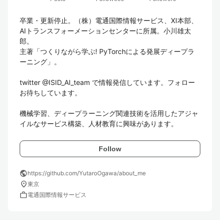
卒業・更新停止。（株）電通国際情報サービス、XI本部、
AIトランスフォーメーションセンターに所属。小川雄太
郎。

主著「つくりながら学ぶ! PyTorchによる発展ディープラ
ーニング」。

twitter @ISID_AI_team で情報発信しています。フォロー
お待ちしています。

機械学習、ディープラーニング関連技術を活用したアジャ
Follow
public
https://github.com/YutaroOgawa/about_me
location_on
東京
work
電通国際情報サービス