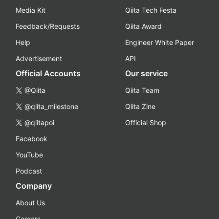
Media Kit
Qiita Tech Festa
Feedback/Requests
Qiita Award
Help
Engineer White Paper
Advertisement
API
Official Accounts
Our service
@Qiita
Qiita Team
@qiita_milestone
Qiita Zine
@qiitapoi
Official Shop
Facebook
YouTube
Podcast
Company
About Us
Careers