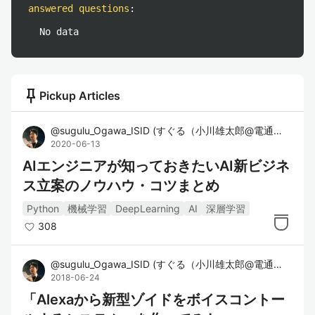
answered questions
:
No data
push_pin
Pickup Articles
@
sugulu_Ogawa_ISID
(
すぐる（小川雄太郎@電通国際情報サービスISID）
2020-06-13
AIエンジニアが知っておきたいAI新ビジネ
ス立案のノウハウ・コツまとめ
Python
機械学習
DeepLearning
AI
深層学習
308
@
sugulu_Ogawa_ISID
(
すぐる（小川雄太郎@電通国際情報サービスISID）
2018-06-24
「Alexaから新型ゾイドをボイスコントー