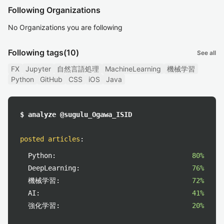
Following Organizations
No Organizations you are following
Following tags
(10)
See all
FX
Jupyter
自然言語処理
MachineLearning
機械学習
Python
GitHub
CSS
iOS
Java
$ analyze @sugulu_Ogawa_ISID
posted articles
:
Python:
80%
DeepLearning:
76%
機械学習:
72%
AI:
41%
強化学習:
20%