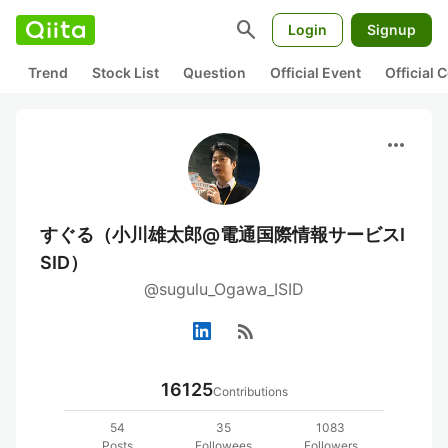
search
Login
Signup
Trend
Stock List
Question
Official Event
Official
more_horiz
すぐる（小川雄太郎@電通国際情報サービスI
SID）
@sugulu_Ogawa_ISID
rss_feed
16125
Contributions
54
35
1083
Posts
Followees
Followers