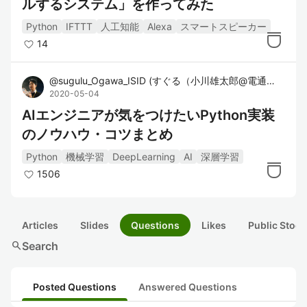
ルするシステム」を作ってみた
Python
IFTTT
人工知能
Alexa
スマートスピーカー
14
@
sugulu_Ogawa_ISID
(
すぐる（小川雄太郎@電通国際情報サービスISID）
2020-05-04
AIエンジニアが気をつけたいPython実装
のノウハウ・コツまとめ
Python
機械学習
DeepLearning
AI
深層学習
1506
Articles
Slides
Questions
Likes
Public Stock
search
Search
Posted Questions
Answered Questions