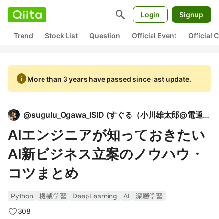
search
Login
Signup
Trend
Stock List
Question
Official Event
Official
info
More than 3 years have passed since last update.
@
sugulu_Ogawa_ISID
(
すぐる（小川雄太郎@電通国際情報サービスISID）
AIエンジニアが知っておきたい
AI新ビジネス立案のノウハウ・
コツまとめ
Python
機械学習
DeepLearning
AI
深層学習
308