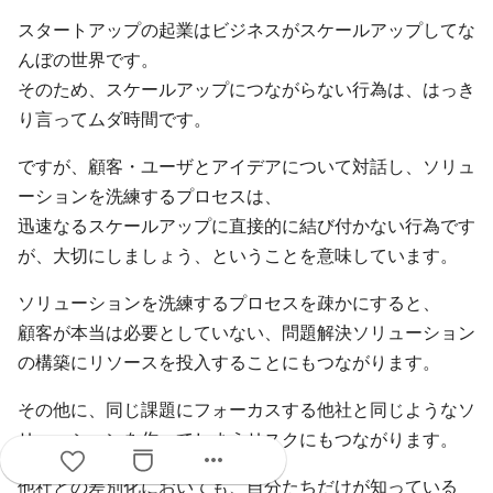
スタートアップの起業はビジネスがスケールアップしてな
んぼの世界です。
そのため、スケールアップにつながらない行為は、はっき
り言ってムダ時間です。
ですが、顧客・ユーザとアイデアについて対話し、ソリュ
ーションを洗練するプロセスは、
迅速なるスケールアップに直接的に結び付かない行為です
が、大切にしましょう、ということを意味しています。
ソリューションを洗練するプロセスを疎かにすると、
顧客が本当は必要としていない、問題解決ソリューション
の構築にリソースを投入することにもつながります。
その他に、同じ課題にフォーカスする他社と同じようなソ
リューションを作ってしまうリスクにもつながります。
more_horiz
他社との差別化においても、自分たちだけが知っている