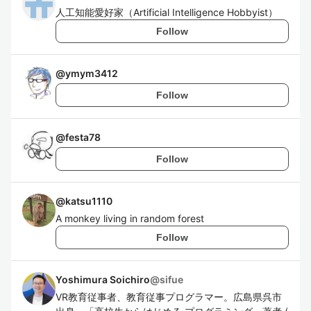
人工知能愛好家（Artificial Intelligence Hobbyist）
Follow
@
ymym3412
Follow
@
festa78
Follow
@
katsu1110
A monkey living in random forest
Follow
Yoshimura Soichiro
@
sifue
VR教育従事者、教育従事プログラマー。広島県呉市