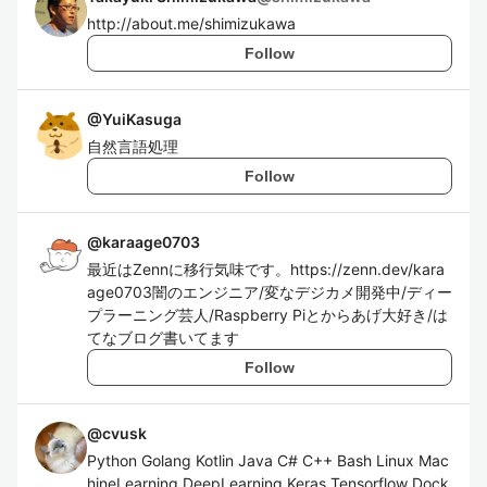
http://about.me/shimizukawa
Follow
@
YuiKasuga
自然言語処理
Follow
@
karaage0703
最近はZennに移行気味です。https://zenn.dev/kara
age0703闇のエンジニア/変なデジカメ開発中/ディー
プラーニング芸人/Raspberry Piとからあげ大好き/は
てなブログ書いてます
Follow
@
cvusk
Python Golang Kotlin Java C# C++ Bash Linux Mac
hineLearning DeepLearning Keras Tensorflow Dock