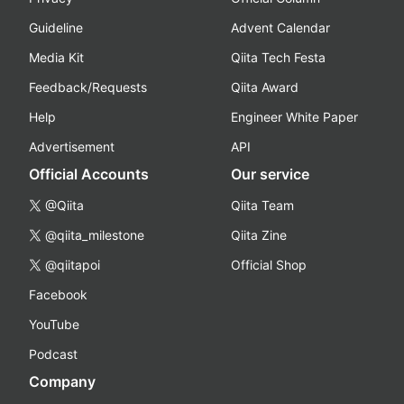
Guideline
Advent Calendar
Media Kit
Qiita Tech Festa
Feedback/Requests
Qiita Award
Help
Engineer White Paper
Advertisement
API
Official Accounts
Our service
@Qiita
Qiita Team
@qiita_milestone
Qiita Zine
@qiitapoi
Official Shop
Facebook
YouTube
Podcast
Company