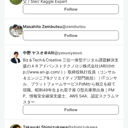
父 / SIer/ Kaggle Expert
Follow
Masahito Zembutsu
@
zembutsu
Follow
中野 ヤスオ＠ARI
@
yasuoyasuo
Biz＆Tech＆Creative 三位一体型デジタル課題解決支
援のＡＲアドバンストテクノロジ株式会社(ARI)(htt
p://www.ari-jp.com/ ) ）取締役執行役員（コンサル
＆エンジニア&クリエイティブ部門統括）｜ITコンサ
ル、プラットフォームサービスPdMから独立を経て
現職。昭和49年生まれ双子座 O型兵庫県出身｜PM
P、情報安全確保支援士、AWS SAA、認定スクラムマ
スター
Follow
Takayuki Shimizukawa
@
shimizukawa