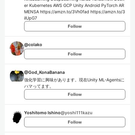
er Kubernetes AWS GCP Unity Android PyTorch AR
MENSA https://amzn.to/3Vh0fad https://amzn.to/3
ilUpG7
Follow
@
colako
Follow
@
God_KonaBanana
強化学習に興味があります。現在Unity ML-Agentsに
ハマってます。
Follow
Yoshitomo Ishino
@
yoshi111kazu
Follow