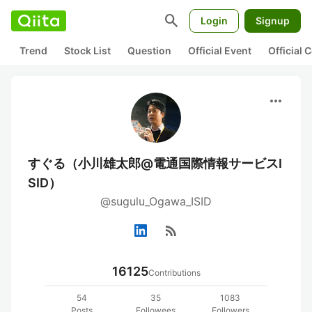
search
Login
Signup
Trend
Stock List
Question
Official Event
Official
more_horiz
すぐる（小川雄太郎@電通国際情報サービスI
SID）
@sugulu_Ogawa_ISID
rss_feed
16125
Contributions
54
35
1083
Posts
Followees
Followers