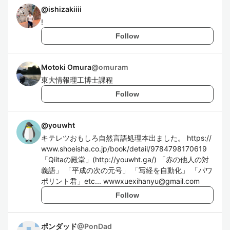
@
ishizakiiii
!
Follow
Motoki Omura
@
omuram
東大情報理工博士課程
Follow
@
youwht
キテレツおもしろ自然言語処理本出ました。 https://
www.shoeisha.co.jp/book/detail/9784798170619
「Qiitaの殿堂」(http://youwht.ga/) 「赤の他人の対
義語」 「平成の次の元号」 「写経を自動化」 「パワ
ポリント君」etc... wwwxuexihanyu@gmail.com
Follow
ポンダッド
@
PonDad