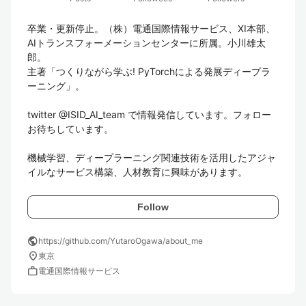
卒業・更新停止。（株）電通国際情報サービス、XI本部、
AIトランスフォーメーションセンターに所属。小川雄太
郎。

主著「つくりながら学ぶ! PyTorchによる発展ディープラ
ーニング」。

twitter @ISID_AI_team で情報発信しています。フォロー
お待ちしています。

機械学習、ディープラーニング関連技術を活用したアジャ
Follow
public
https://github.com/YutaroOgawa/about_me
location_on
東京
work
電通国際情報サービス