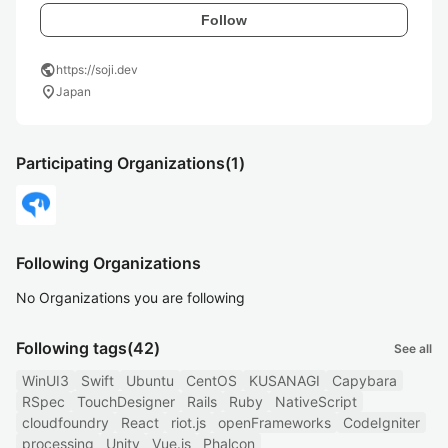
Follow
public
https://soji.dev
location_on
Japan
Participating Organizations
(1)
Following Organizations
No Organizations you are following
Following tags
(42)
See all
WinUI3
Swift
Ubuntu
CentOS
KUSANAGI
Capybara
RSpec
TouchDesigner
Rails
Ruby
NativeScript
cloudfoundry
React
riot.js
openFrameworks
CodeIgniter
processing
Unity
Vue.js
Phalcon