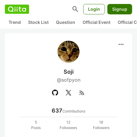
search
Login
Signup
Trend
Stock List
Question
Official Event
Official
more_horiz
Soji
@sofpyon
rss_feed
637
Contributions
5
12
18
Posts
Followees
Followers