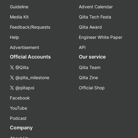
Guideline
Advent Calendar
Media Kit
Qiita Tech Festa
Feedback/Requests
Qiita Award
Help
Engineer White Paper
Advertisement
API
Official Accounts
Our service
@Qiita
Qiita Team
@qiita_milestone
Qiita Zine
@qiitapoi
Official Shop
Facebook
YouTube
Podcast
Company