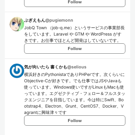
Follow
ぷぎえもん
@
pugiemonn
JobQ Town （job-q.me）というサービスの事業部長
をしています。Laravel や GTM や WordPress がす
きです。お仕事でほとんど開発はしていないです。
Follow
気が向いたら 書くかも
@
selious
横浜好きのPythonistaでありPHPerです。次くらいに
Objective-Cが好きです。でも仕事ではJSやJavaも
使っています。Windows使いですがLinuxもMacも使
っています。エグゼクティブ・フェロー＆フルスタッ
クエンジニアを目指しています。今は特にSwift、Bo
otstrap4、Electron、Grunt、CentOS7、Docker、V
agrantに興味津々です
Follow