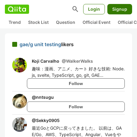
search
Login
Signup
Trend
Stock List
Question
Official Event
Official
gae/g unit testing
likers
Koji Carvalho
@
WalkerWalks
趣味：漫画、アニメ、カート 好きな技術: Node.
js, svelte, TypeScript, go, git, GAE...
Follow
@
nntsugu
Follow
@
Sekky0905
最近GoとGCPに戻ってきました。 以前は、GA
E/Go、AWS、TypeScript、Angular、Vueをや