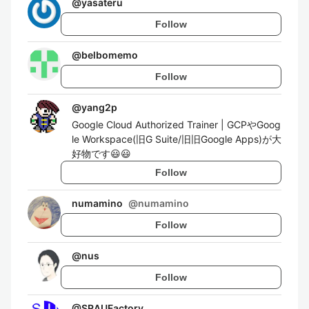
@
yasateru
Follow
@
belbomemo
Follow
@
yang2p
Google Cloud Authorized Trainer | GCPやGoog
le Workspace(旧G Suite/旧旧Google Apps)が大
好物です😃😃
Follow
numamino
@
numamino
Follow
@
nus
Follow
@
SRAUFactory