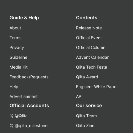
Guide & Help
Contents
About
Release Note
Terms
Official Event
Privacy
Official Column
Guideline
Advent Calendar
Media Kit
Qiita Tech Festa
Feedback/Requests
Qiita Award
Help
Engineer White Paper
Advertisement
API
Official Accounts
Our service
@Qiita
Qiita Team
@qiita_milestone
Qiita Zine