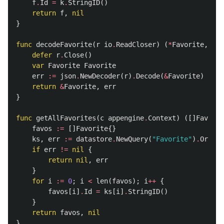
f
.
Id
=
k
.
StringID
()
return
f
,
nil
}
func
decodeFavorite
(
r
io
.
ReadCloser
)
(
*
Favorite
,
err
defer
r
.
Close
()
var
Favorite
Favorite
err
:=
json
.
NewDecoder
(
r
)
.
Decode
(
&
Favorite
)
return
&
Favorite
,
err
}
func
getAllFavorites
(
c
appengine
.
Context
)
([]
Favorit
favos
:=
[]
Favorite
{}
ks
,
err
:=
datastore
.
NewQuery
(
"Favorite"
)
.
Order
(
if
err
!=
nil
{
return
nil
,
err
}
for
i
:=
0
;
i
<
len
(
favos
);
i
++
{
favos
[
i
]
.
Id
=
ks
[
i
]
.
StringID
()
}
return
favos
,
nil
}