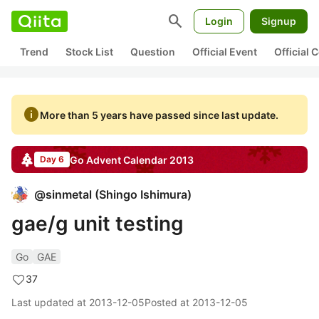
search
Login
Signup
Trend
Stock List
Question
Official Event
Official
info
More than 5 years have passed since last update.
Go
Advent Calendar
2013
Day 6
@
sinmetal
(
Shingo Ishimura
)
gae/g unit testing
Go
GAE
37
Last updated at
2013-12-05
Posted at
2013-12-05