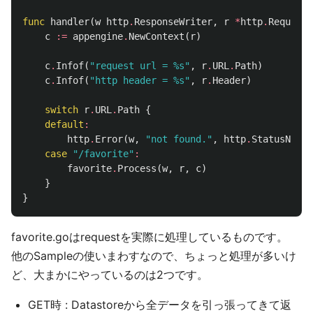
func
handler
(
w
http
.
ResponseWriter
,
r
*
http
.
Request
)
c
:=
appengine
.
NewContext
(
r
)
c
.
Infof
(
"request url = %s"
,
r
.
URL
.
Path
)
c
.
Infof
(
"http header = %s"
,
r
.
Header
)
switch
r
.
URL
.
Path
{
default
:
http
.
Error
(
w
,
"not found."
,
http
.
StatusNotFo
case
"/favorite"
:
favorite
.
Process
(
w
,
r
,
c
)
}
}
favorite.goはrequestを実際に処理しているものです。
他のSampleの使いまわすなので、ちょっと処理が多いけ
ど、大まかにやっているのは2つです。
GET時 : Datastoreから全データを引っ張ってきて返