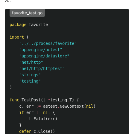
favorite_test.go
package
favorite
import
(
"../../process/favorite"
"appengine/aetest"
"appengine/datastore"
"net/http"
"net/http/httptest"
"strings"
"testing"
)
func
TestPost
(
t
*
testing
.
T
)
{
c
,
err
:=
aetest
.
NewContext
(
nil
)
if
err
!=
nil
{
t
.
Fatal
(
err
)
}
defer
c
.
Close
()