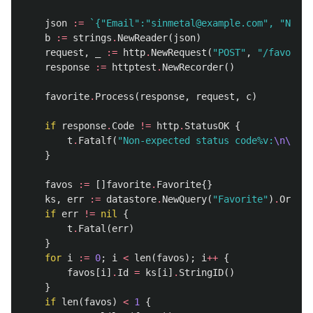
json
:=
`{"Email":"sinmetal@example.com", "Ni
b
:=
strings
.
NewReader
(
json
)
request
,
_
:=
http
.
NewRequest
(
"POST"
,
"/favorite
response
:=
httptest
.
NewRecorder
()
favorite
.
Process
(
response
,
request
,
c
)
if
response
.
Code
!=
http
.
StatusOK
{
t
.
Fatalf
(
"Non-expected status code%v:
\n\t
bod
}
favos
:=
[]
favorite
.
Favorite
{}
ks
,
err
:=
datastore
.
NewQuery
(
"Favorite"
)
.
Order
(
if
err
!=
nil
{
t
.
Fatal
(
err
)
}
for
i
:=
0
;
i
<
len
(
favos
);
i
++
{
favos
[
i
]
.
Id
=
ks
[
i
]
.
StringID
()
}
if
len
(
favos
)
<
1
{