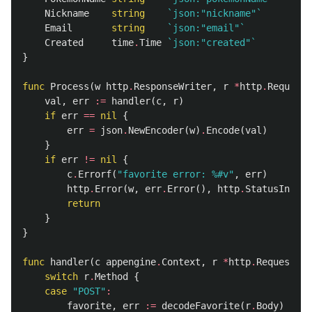
Nickname
string
`json:"nickname"`
Email
string
`json:"email"`
Created
time
.
Time
`json:"created"`
}
func
Process
(
w
http
.
ResponseWriter
,
r
*
http
.
Request
,
val
,
err
:=
handler
(
c
,
r
)
if
err
==
nil
{
err
=
json
.
NewEncoder
(
w
)
.
Encode
(
val
)
}
if
err
!=
nil
{
c
.
Errorf
(
"favorite error: %#v"
,
err
)
http
.
Error
(
w
,
err
.
Error
(),
http
.
StatusIntern
return
}
}
func
handler
(
c
appengine
.
Context
,
r
*
http
.
Request
)
(
switch
r
.
Method
{
case
"POST"
:
favorite
,
err
:=
decodeFavorite
(
r
.
Body
)