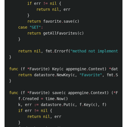
if
err
!=
nil
{
return
nil
,
err
}
return
favorite
.
save
(
c
)
case
"GET"
:
return
getAllFavorites
(
c
)
}
return
nil
,
fmt
.
Errorf
(
"method not implemented"
)
}
func
(
f
*
Favorite
)
Key
(
c
appengine
.
Context
)
*
datasto
return
datastore
.
NewKey
(
c
,
"Favorite"
,
fmt
.
Sprin
}
func
(
f
*
Favorite
)
save
(
c
appengine
.
Context
)
(
*
Favor
f
.
Created
=
time
.
Now
()
k
,
err
:=
datastore
.
Put
(
c
,
f
.
Key
(
c
),
f
)
if
err
!=
nil
{
return
nil
,
err
}