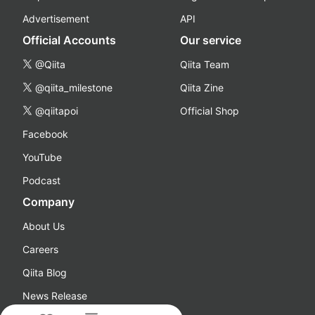
Advertisement
API
Official Accounts
Our service
@Qiita
Qiita Team
@qiita_milestone
Qiita Zine
@qiitapoi
Official Shop
Facebook
YouTube
Podcast
Company
About Us
Careers
Qiita Blog
News Release