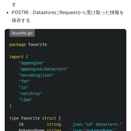
す
POST時 : DatastoreにRequestから受け取った情報を
保存する
favorite.go
package
favorite
import
(
"appengine"
"appengine/datastore"
"encoding/json"
"fmt"
"io"
"net/http"
"time"
)
type
Favorite
struct
{
Id
string
`json:"id" datastore:"-"`
PokemonName
string
`json:"pokemonName"`