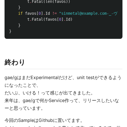
t
.
Fatal
(
len
(
favos
))
}
if
favos
[
0
]
.
Id
!=
"sinmetal@example.com-_-ヴァ
t
.
Fatal
(
favos
[
0
]
.
Id
)
}
}
終わり
gae/gはまだExperimentalだけど、unit testができるよう
になったことで、
だいぶ、いける！って感じが出てきました。
来年は、gae/gで何かService作って、リリースしたいな
ーと思っています。
今回のSampleはGithubに置いてます。