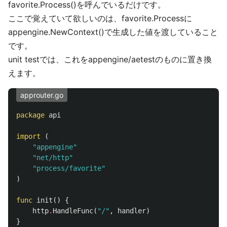
favorite.Process()を呼んでいるだけです。
ここで覚えていて欲しいのは、favorite.Processに
appengine.NewContext()で生成した値を渡していること
です。
unit testでは、これをappengine/aetestのものに置き換
えます。
approuter.go
package
api
import
(
"appengine"
"net/http"
"process/favorite"
)
func
init
()
{
http
.
HandleFunc
(
"/"
,
handler
)
}