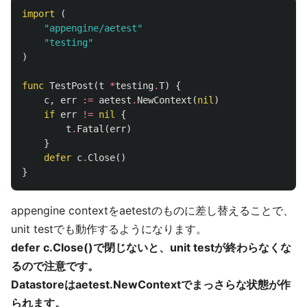
import
(
"appengine/aetest"
"testing"
)
func
TestPost
(
t
*
testing
.
T
)
{
c
,
err
:=
aetest
.
NewContext
(
nil
)
if
err
!=
nil
{
t
.
Fatal
(
err
)
}
defer
c
.
Close
()
}
appengine contextをaetestのものに差し替えることで、
unit testでも動作するようになります。
defer c.Close()で閉じないと、unit testが終わらなくな
るので注意です。
Datastoreはaetest.NewContextでまっさらな状態が作
られます。