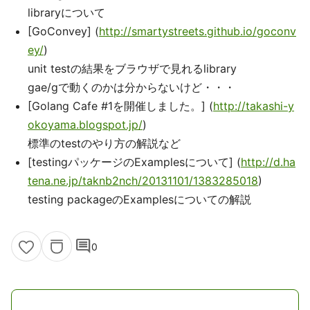
libraryについて
[GoConvey] (
http://smartystreets.github.io/goconv
ey/
)
unit testの結果をブラウザで見れるlibrary
gae/gで動くのかは分からないけど・・・
[Golang Cafe #1を開催しました。] (
http://takashi-y
okoyama.blogspot.jp/
)
標準のtestのやり方の解説など
[testingパッケージのExamplesについて] (
http://d.ha
tena.ne.jp/taknb2nch/20131101/1383285018
)
testing packageのExamplesについての解説
comment
0