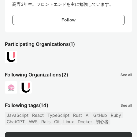
高専3年生。フロントエンドを主に勉強しています。
Follow
Participating Organizations
(1)
Following Organizations
(2)
See all
Following tags
(14)
See all
JavaScript
React
TypeScript
Rust
AI
GitHub
Ruby
ChatGPT
AWS
Rails
Git
Linux
Docker
初心者