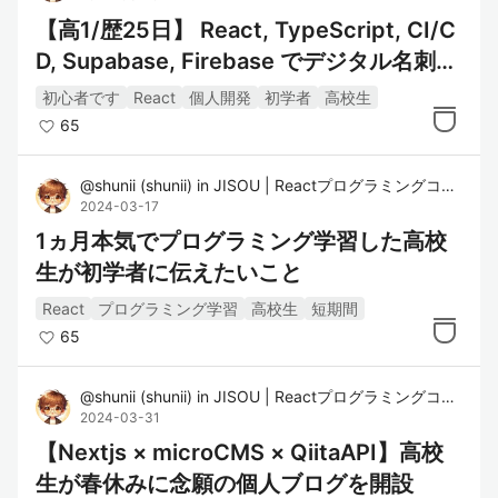
【高1/歴25日】 React, TypeScript, CI/C
D, Supabase, Firebase でデジタル名刺ア
プリを作った
初心者です
React
個人開発
初学者
高校生
65
@
shunii
(
shunii
)
in
JISOU | Reactプログラミングコーチング
2024-03-17
1ヵ月本気でプログラミング学習した高校
生が初学者に伝えたいこと
React
プログラミング学習
高校生
短期間
65
@
shunii
(
shunii
)
in
JISOU | Reactプログラミングコーチング
2024-03-31
【Nextjs × microCMS × QiitaAPI】高校
生が春休みに念願の個人ブログを開設