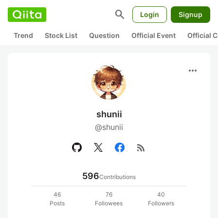
search
Login
Signup
Trend
Stock List
Question
Official Event
Official
more_horiz
shunii
@shunii
rss_feed
596
Contributions
46
76
40
Posts
Followees
Followers