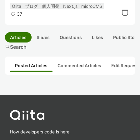
Qiita
ブログ
個人開発
Next.js
microCMS
37
Articles
Slides
Questions
Likes
Public Stock
search
Search
Posted Articles
Commented Articles
Edit Request
How developers code is here.