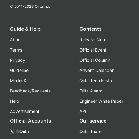
© 2011-
2026
Qiita Inc.
Guide & Help
Contents
About
Release Note
Terms
Official Event
Privacy
Official Column
Guideline
Advent Calendar
Media Kit
Qiita Tech Festa
Feedback/Requests
Qiita Award
Help
Engineer White Paper
Advertisement
API
Official Accounts
Our service
@Qiita
Qiita Team