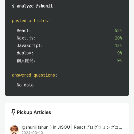
$ analyze @shunii
posted articles
:
React:
52%
Next.js:
20%
JavaScript:
13%
deploy:
9%
個人開発:
9%
answered questions
:
No data
push_pin
Pickup Articles
@
shunii
(
shunii
)
in
JISOU | Reactプログラミングコーチング
2024-03-10