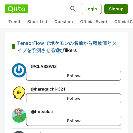
search
Login
Signup
Trend
Stock List
Question
Official Event
Official
TensorFlow でポケモンの名前から種族値とタ
イプを予測させる遊び
likers
@
CLASSWIZ
Follow
@
haraguchi-321
Follow
@
hotsukai
Follow