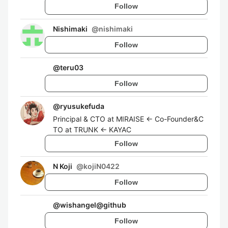
Follow
Nishimaki
@
nishimaki
Follow
@
teru03
Follow
@
ryusukefuda
Principal & CTO at MIRAISE ← Co-Founder&C
TO at TRUNK ← KAYAC
Follow
N Koji
@
kojiN0422
Follow
@
wishangel@github
Follow