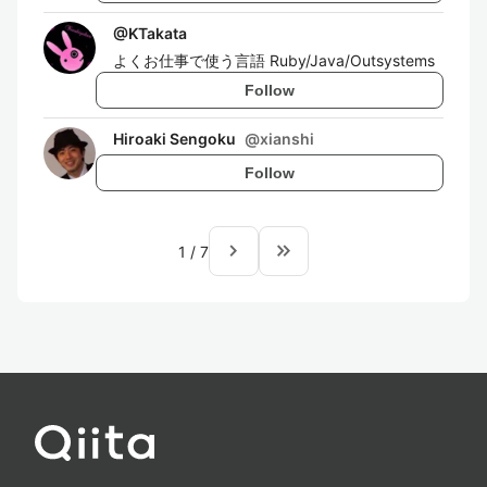
@
KTakata
よくお仕事で使う言語 Ruby/Java/Outsystems
Follow
Hiroaki Sengoku
@
xianshi
Follow
navigate_next
keyboard_double_arrow_right
1
/
7