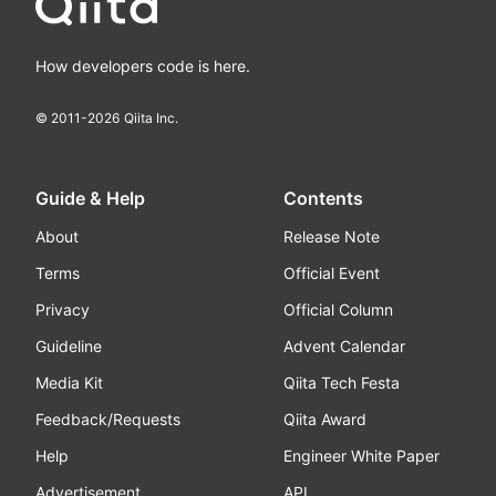
How developers code is here.
© 2011-
2026
Qiita Inc.
Guide & Help
Contents
About
Release Note
Terms
Official Event
Privacy
Official Column
Guideline
Advent Calendar
Media Kit
Qiita Tech Festa
Feedback/Requests
Qiita Award
Help
Engineer White Paper
Advertisement
API