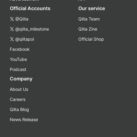
Official Accounts
Our service
@Qiita
Qiita Team
@qiita_milestone
Qiita Zine
@qiitapoi
Official Shop
Facebook
YouTube
Podcast
Company
About Us
Careers
Qiita Blog
News Release