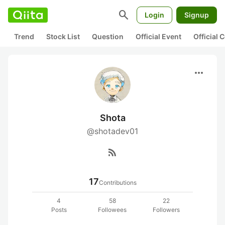
search
Login
Signup
Trend
Stock List
Question
Official Event
Official
more_horiz
Shota
@shotadev01
rss_feed
17
Contributions
4
58
22
Posts
Followees
Followers