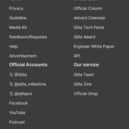
Privacy
Official Column
Guideline
Advent Calendar
Media Kit
Qiita Tech Festa
Feedback/Requests
Qiita Award
Help
Engineer White Paper
Advertisement
API
Official Accounts
Our service
@Qiita
Qiita Team
@qiita_milestone
Qiita Zine
@qiitapoi
Official Shop
Facebook
YouTube
Podcast