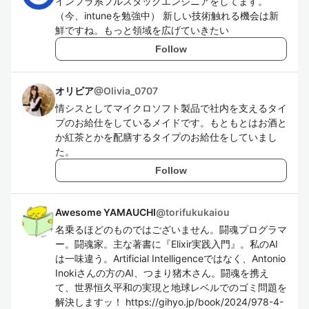
インフラ系フルスタックエンジニアをしてます。
（今、intuneを勉強中） 新しい技術触れる機会は新
鮮ですね。もっと領域を広げていきたい
Follow
オリビア
@
Olivia_0707
情シスとしてマイクロソフト製品で社内を支えるタイ
プのお給仕をしているメイドです。もともとはお酒と
か紅茶とかを配膳するタイプのお給仕をしていまし
た。
Follow
Awesome YAMAUCHI
@
torifukukaiou
名乗るほどのものではございません。闘魂プログラマ
ー。闘魂家。主な著書に『Elixir実践入門』。私のAI
は一味違う。Artificial Intelligenceではなく、Antonio
Inokiさんの方のAI、つまり猪木さん。闘魂を携え
て、世界恒久平和の実現と地球レベルでのゴミ問題を
解決しますッ！ https://gihyo.jp/book/2024/978-4-