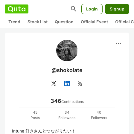
search
Login
Signup
Trend
Stock List
Question
Official Event
Official
more_horiz
@shokolate
rss_feed
346
Contributions
45
34
40
Posts
Followees
Followers
Intune 好きさんとつながりたい！
