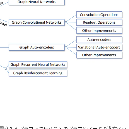
タの畳込みをグラフ上で行うことでグラフやノードの潜在ベク