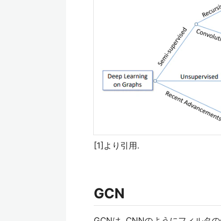
[1]より引用.
GCN
GCNは, CNNのようにフィル