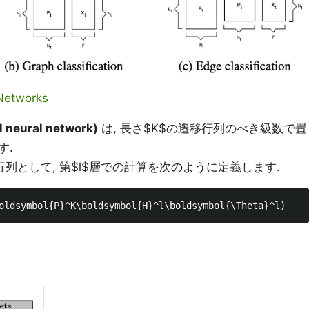
 Networks
 neural network)
は, 長さ$K$の遷移行列のべき級数で畳
す.
^l$を対角行列として, 第$l$層での計算を次のように定義します.