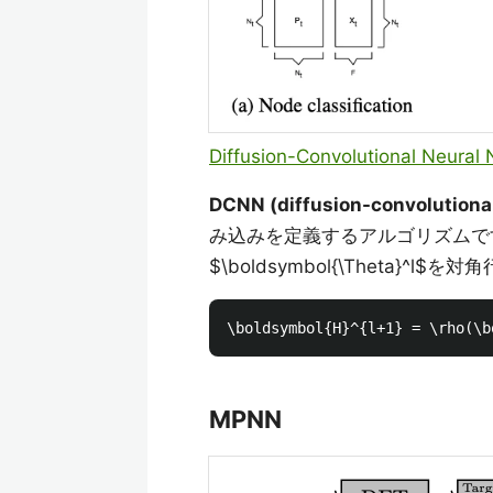
Diffusion-Convolutional Neural
DCNN (diffusion-convolutional
み込みを定義するアルゴリズムで
$\boldsymbol{\Theta}
MPNN