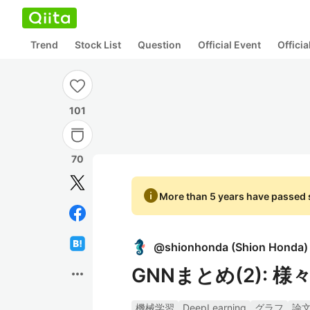
Trend
Stock List
Question
Official Event
Offici
101
70
info
More than 5 years have passed s
@
shionhonda
(
Shion Honda
)
GNNまとめ(2): 様々な
more_horiz
機械学習
DeepLearning
グラフ
論