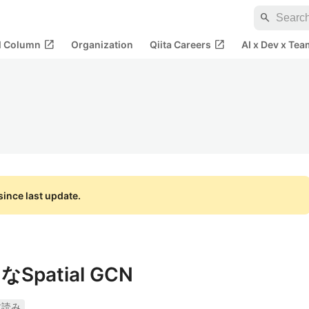
search
open_in_new
open_in_new
al Column
Organization
Qiita Careers
AI x Dev x Tea
ince last update.
Spatial GCN
文読み