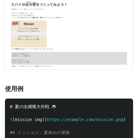
使用例
# 夏の虫捕獲大作戦 🐞
![
mission img
](
https://example.com/mission.png
)
## ミッション: 夏休みの冒険