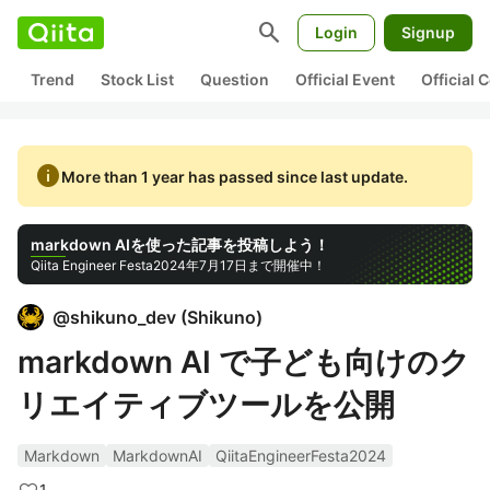
search
Login
Signup
Trend
Stock List
Question
Official Event
Official
info
More than 1 year has passed since last update.
markdown AIを使った記事を投稿しよう！
Qiita Engineer Festa
2024年7月17日まで開催中！
@
shikuno_dev
(
Shikuno
)
markdown AI で子ども向けのク
リエイティブツールを公開
Markdown
MarkdownAI
QiitaEngineerFesta2024
1