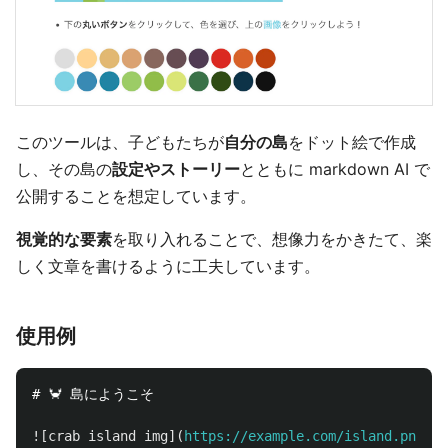
このツールは、子どもたちが
自分の島
をドット絵で作成
し、その島の
設定やストーリー
とともに markdown AI で
公開することを想定しています。
視覚的な要素
を取り入れることで、想像力をかきたて、楽
しく文章を書けるように工夫しています。
使用例
# 🦀 島にようこそ
![
crab island img
](
https://example.com/island.png
)