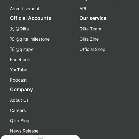
Advertisement
API
Official Accounts
Our service
@Qiita
Qiita Team
@qiita_milestone
Qiita Zine
@qiitapoi
Official Shop
Facebook
YouTube
Podcast
Company
About Us
Careers
Qiita Blog
News Release