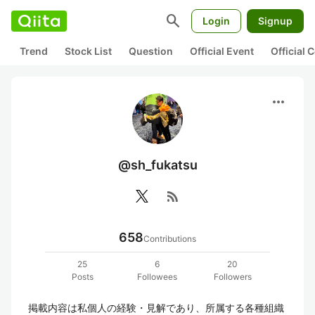
search
Login
Signup
Trend
Stock List
Question
Official Event
Official
more_horiz
@sh_fukatsu
rss_feed
658
Contributions
25
6
20
Posts
Followees
Followers
掲載内容は私個人の経験・見解であり、所属する各種組織