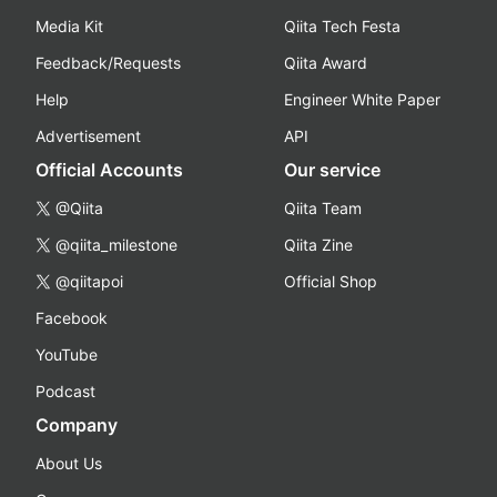
Media Kit
Qiita Tech Festa
Feedback/Requests
Qiita Award
Help
Engineer White Paper
Advertisement
API
Official Accounts
Our service
@Qiita
Qiita Team
@qiita_milestone
Qiita Zine
@qiitapoi
Official Shop
Facebook
YouTube
Podcast
Company
About Us