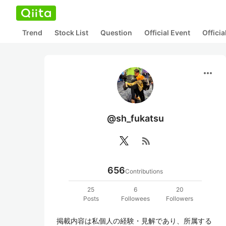
Trend
Stock List
Question
Official Event
Offici
more_horiz
@sh_fukatsu
rss_feed
656
Contributions
25
6
20
Posts
Followees
Followers
掲載内容は私個人の経験・見解であり、所属する