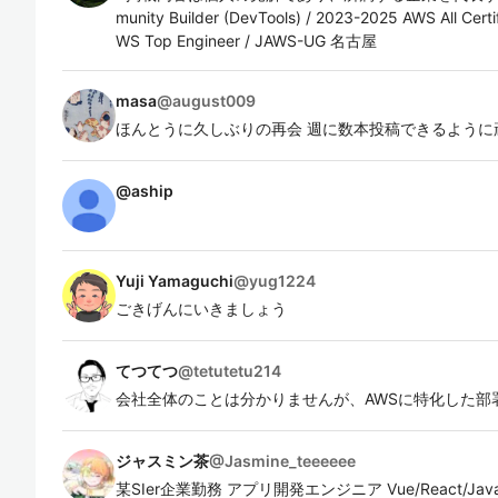
munity Builder (DevTools) / 2023-2025 AWS All Certi
WS Top Engineer / JAWS-UG 名古屋
masa
@
august009
ほんとうに久しぶりの再会 週に数本投稿できるように頑
@
aship
Yuji Yamaguchi
@
yug1224
ごきげんにいきましょう
てつてつ
@
tetutetu214
会社全体のことは分かりませんが、AWSに特化した部
ジャスミン茶
@
Jasmine_teeeeee
某SIer企業勤務 アプリ開発エンジニア Vue/React/Java