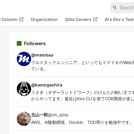
search
open_in_new
open_in_new
al Column
Organization
Qiita Careers
AI x Dev x Tea
Followers
@
matobaa
フルスタックエンジニア。といってもイマドキのWeb
ている。
@
kamogashira
うさぎ（ネザーランドドワーフ）のけんたの飼い主です。
からやってます。最近はKiro CLIを使てCDK開発が楽
北山一郎
@
ch_qiita
AWS、AI駆動開発、Docker、TDD周りを勉強中です。