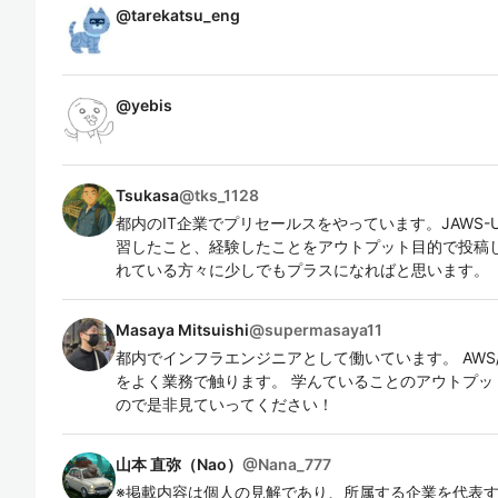
@
tarekatsu_eng
@
yebis
Tsukasa
@
tks_1128
都内のIT企業でプリセールスをやっています。JAWS-U
習したこと、経験したことをアウトプット目的で投稿
れている方々に少しでもプラスになればと思います。
Masaya Mitsuishi
@
supermasaya11
都内でインフラエンジニアとして働いています。 AWS/Linux/W
をよく業務で触ります。 学んていることのアウトプッ
ので是非見ていってください！
山本 直弥（Nao）
@
Nana_777
※掲載内容は個人の見解であり、所属する企業を代表する