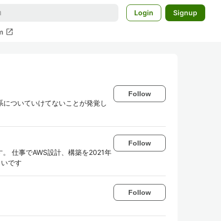
Login
Signup
open_in_new
m
Follow
系についていけてないことが発覚し
Follow
 仕事でAWS設計、構築を2021年
しいです
Follow