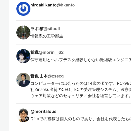
hiroaki kanto
@
hkanto
ラボ 猫
@
silbull
情報系の工学部生
祈織
@
inorin__62
保守運用とヘルプデスク経験しかない微経験エンジニ
哲也 山本
@
zsecg
コンピューターに出会ったのは14歳の頃です。PC-98
社Zinsoku出荷のCEO、ECの受注管理システム、医
ウェア対策などのセキュリティ会社を経営しています
@
moritalous
Qiitaでの投稿は個人のものであり、会社を代表した