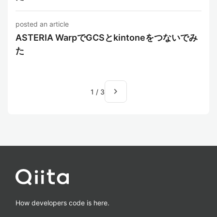
posted an article
ASTERIA WarpでGCSとkintoneをつないでみ
た
navigate_next
1
/
3
How developers code is here.