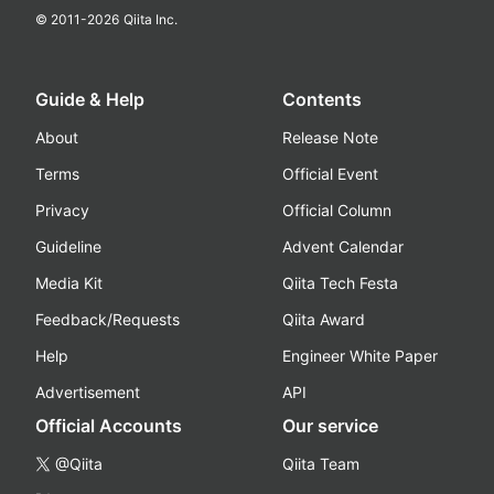
© 2011-
2026
Qiita Inc.
Guide & Help
Contents
About
Release Note
Terms
Official Event
Privacy
Official Column
Guideline
Advent Calendar
Media Kit
Qiita Tech Festa
Feedback/Requests
Qiita Award
Help
Engineer White Paper
Advertisement
API
Official Accounts
Our service
@Qiita
Qiita Team