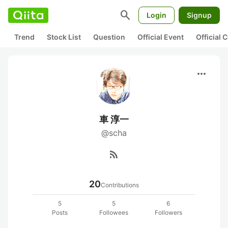
search
Login
Signup
Trend
Stock List
Question
Official Event
Official
more_horiz
車 淳一
@scha
rss_feed
20
Contributions
5
5
6
Posts
Followees
Followers