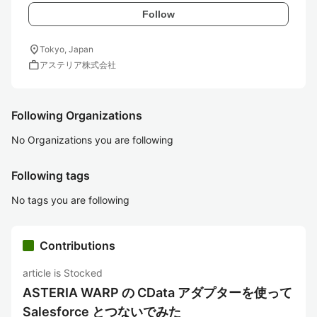
Follow
location_on
Tokyo, Japan
work
アステリア株式会社
Following Organizations
No Organizations you are following
Following tags
No tags you are following
Contributions
article is Stocked
ASTERIA WARP の CData アダプターを使って
Salesforce とつないでみた