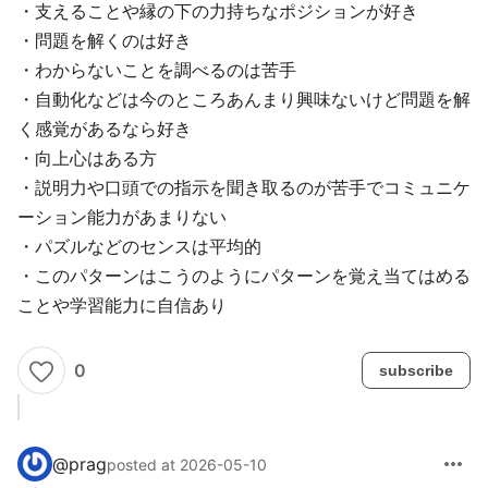
・支えることや縁の下の力持ちなポジションが好き
・問題を解くのは好き
・わからないことを調べるのは苦手
・自動化などは今のところあんまり興味ないけど問題を解
く感覚があるなら好き
・向上心はある方
・説明力や口頭での指示を聞き取るのが苦手でコミュニケ
ーション能力があまりない
・パズルなどのセンスは平均的
・このパターンはこうのようにパターンを覚え当てはめる
ことや学習能力に自信あり
0
subscribe
more_horiz
@
prag
posted at 2026-05-10