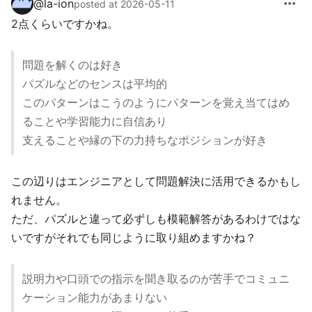
more_horiz
@
la-ion
posted at 2026-05-11
2点くらいですかね。
問題を解くのは好き
パズルなどのセンスは平均的
このパターンはこうのようにパターンを覚え当てはめ
ることや学習能力に自信あり
支えることや縁の下の力持ちなポジションが好き
この辺りはエンジニアとして問題解決に活用できるかもし
れません。
ただ、パズルと違って必ずしも模範解答があるわけではな
いですがそれでも同じように取り組めますかね？
説明力や口頭での指示を聞き取るのが苦手でコミュニ
ケーション能力があまりない