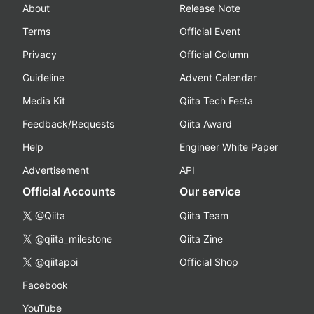
About
Release Note
Terms
Official Event
Privacy
Official Column
Guideline
Advent Calendar
Media Kit
Qiita Tech Festa
Feedback/Requests
Qiita Award
Help
Engineer White Paper
Advertisement
API
Official Accounts
Our service
@Qiita
Qiita Team
@qiita_milestone
Qiita Zine
@qiitapoi
Official Shop
Facebook
YouTube