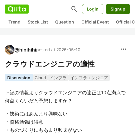
search
Login
Signup
Trend
Stock List
Question
Official Event
Official
more_horiz
@
hinihihi
posted at 2026-05-10
クラウドエンジニアの適性
Discussion
Cloud
インフラ
インフラエンジニア
下記の情報よりクラウドエンジニアの適正は10点満点で
何点くらいだと予想しますか？
・技術にはあんまり興味ない
・資格勉強は得意
・ものづくりにもあまり興味がない