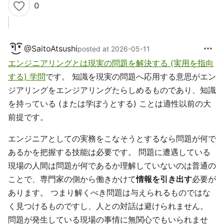
0
more_horiz
@
SaitoAtsushi
posted at 2026-05-11
エンジニアリングとは現実の問題を解決する (実用を指向
する) 学問
です。 知識を現実の問題へ応用する意思がエン
ジアリングをエンジアリングたらしめるものであり、知識
を持っている (または学ぼうとする) ことは適性以前の大
前提です。
エンジニアとしての実務をこなそうとするなら問題が何で
あるかを把握する技能は必要です。 問題に遭遇している
現場の人間は問題が何であるか理解していないのは普通の
ことで、専門家の側から働きかけて
情報を引き出す
必要が
あります。 つまり解くべき問題は与えられるものではな
く見つけるものですし、人との対話は避けられません。
問題が発生している現場の事情に無関心でもいられませ