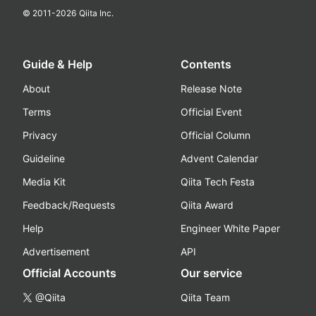
© 2011-
2026
Qiita Inc.
Guide & Help
Contents
About
Release Note
Terms
Official Event
Privacy
Official Column
Guideline
Advent Calendar
Media Kit
Qiita Tech Festa
Feedback/Requests
Qiita Award
Help
Engineer White Paper
Advertisement
API
Official Accounts
Our service
@Qiita
Qiita Team