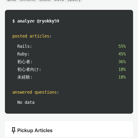
$ analyze @ryokky59
posted articles
:
Rails:
55%
Ruby:
45%
初心者:
36%
初心者向け:
18%
未経験:
18%
answered questions
:
No data
push_pin
Pickup Articles