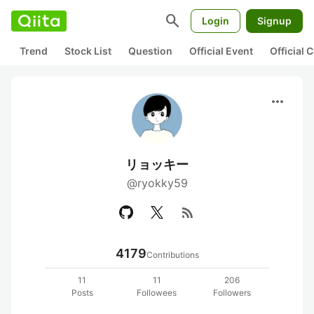
search
Login
Signup
Trend
Stock List
Question
Official Event
Official
more_horiz
リョッキー
@ryokky59
rss_feed
4179
Contributions
11
11
206
Posts
Followees
Followers