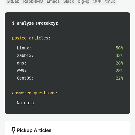
GitLab
RabbitMQ
Emacs
Slack
big-ip
運用
tmux
$ analyze @rotekxyz
posted articles
:
Linux:
56%
zabbix:
33%
dns:
28%
AWS:
28%
CentOS:
22%
answered questions
:
No data
push_pin
Pickup Articles