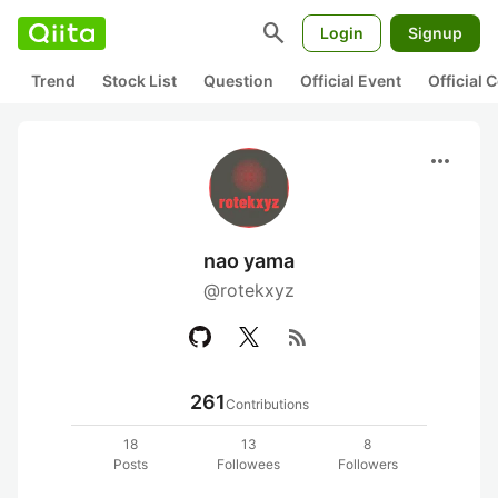
search
Login
Signup
Trend
Stock List
Question
Official Event
Official
more_horiz
nao yama
@rotekxyz
rss_feed
261
Contributions
18
13
8
Posts
Followees
Followers