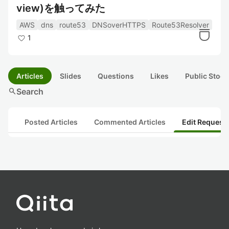
view)を触ってみた
AWS
dns
route53
DNSoverHTTPS
Route53Resolver
1
Articles
Slides
Questions
Likes
Public Stock
search
Search
Posted Articles
Commented Articles
Edit Request