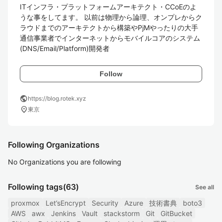
ITインフラ・プラットフォームアーキテクト・CCoEのよ
うな事をしてます。 以前は物理から論理、オンプレからク
ラウドまでのアーキテクトから構築やPjMやったりの大手
通信事業者でインターネットからモバイルコアのシステム
(DNS/Email/Platform)開発者
Follow
public
https://blog.rotek.xyz
location_on
東京
Following Organizations
No Organizations you are following
Following tags
(63)
See all
proxmox
Let’sEncrypt
Security
Azure
技術書典
boto3
AWS
awx
Jenkins
Vault
stackstorm
Git
GitBucket