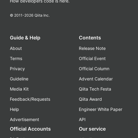
How developers code is here.
© 2011-
2026
Qiita Inc.
Guide & Help
Contents
About
Release Note
Terms
Official Event
Privacy
Official Column
Guideline
Advent Calendar
Media Kit
Qiita Tech Festa
Feedback/Requests
Qiita Award
Help
Engineer White Paper
Advertisement
API
Official Accounts
Our service