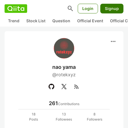
search
Login
Signup
Trend
Stock List
Question
Official Event
Official
more_horiz
nao yama
@rotekxyz
rss_feed
261
Contributions
18
13
8
Posts
Followees
Followers