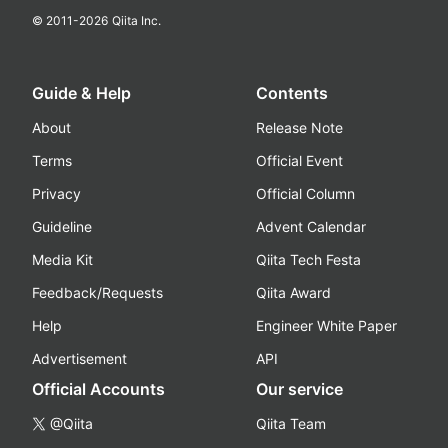
© 2011-
2026
Qiita Inc.
Guide & Help
Contents
About
Release Note
Terms
Official Event
Privacy
Official Column
Guideline
Advent Calendar
Media Kit
Qiita Tech Festa
Feedback/Requests
Qiita Award
Help
Engineer White Paper
Advertisement
API
Official Accounts
Our service
@Qiita
Qiita Team