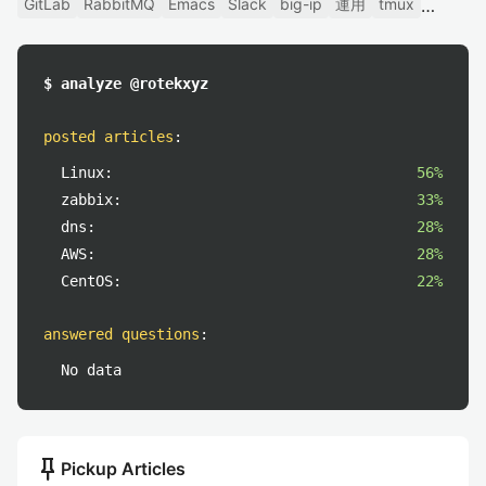
GitLab
RabbitMQ
Emacs
Slack
big-ip
運用
tmux
$ analyze @rotekxyz
posted articles
:
Linux:
56%
zabbix:
33%
dns:
28%
AWS:
28%
CentOS:
22%
answered questions
:
No data
push_pin
Pickup Articles