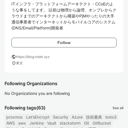
ITインフラ・プラットフォームアーキテクト・CCoEのよ
うな事をしてます。 以前は物理から論理、オンプレからク
ラウドまでのアーキテクトから構築やPjMやったりの大手
通信事業者でインターネットからモバイルコアのシステム
(DNS/Email/Platform)開発者
Follow
public
https://blog.rotek.xyz
location_on
東京
Following Organizations
No Organizations you are following
Following tags
(63)
See all
proxmox
Let’sEncrypt
Security
Azure
技術書典
boto3
AWS
awx
Jenkins
Vault
stackstorm
Git
GitBucket