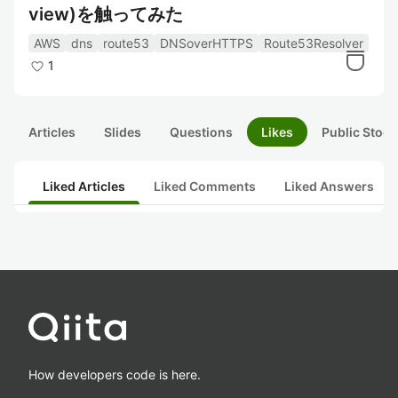
view)を触ってみた
AWS
dns
route53
DNSoverHTTPS
Route53Resolver
1
Articles
Slides
Questions
Likes
Public Stock
Liked Articles
Liked Comments
Liked Answers
How developers code is here.