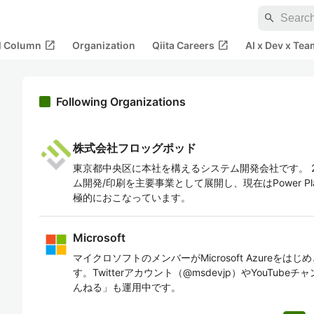
search
open_in_new
open_in_new
al Column
Organization
Qiita Careers
AI x Dev x Tea
Following Organizations
株式会社フロッグポッド
東京都中央区に本社を構えるシステム開発会社です。 2
ム開発/印刷を主要事業として展開し、現在はPower Pl
極的におこなっています。
Microsoft
マイクロソフトのメンバーがMicrosoft Azureを
す。Twitterアカウント（@msdevjp）やYouTu
んねる」も運用中です。