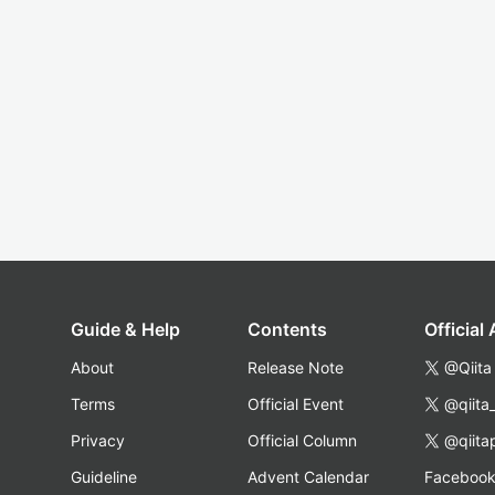
Guide & Help
Contents
Official
About
Release Note
@Qiita
Terms
Official Event
@qiita
Privacy
Official Column
@qiita
Guideline
Advent Calendar
Faceboo