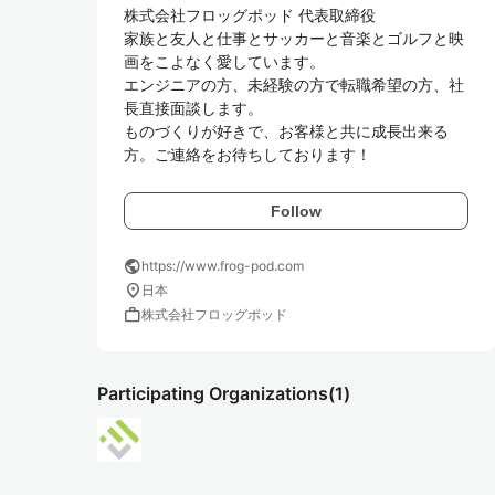
株式会社フロッグポッド 代表取締役

家族と友人と仕事とサッカーと音楽とゴルフと映
画をこよなく愛しています。

エンジニアの方、未経験の方で転職希望の方、社
長直接面談します。

ものづくりが好きで、お客様と共に成長出来る
方。ご連絡をお待ちしております！
Follow
public
https://www.frog-pod.com
location_on
日本
work
株式会社フロッグポッド
Participating Organizations
(1)