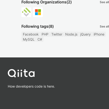
Following Organizations
(2)
See all
Following tags
(8)
See all
Facebook
PHP
Twitter
Node.js
jQuery
iPhone
MySQL
C#
How developers code is here.