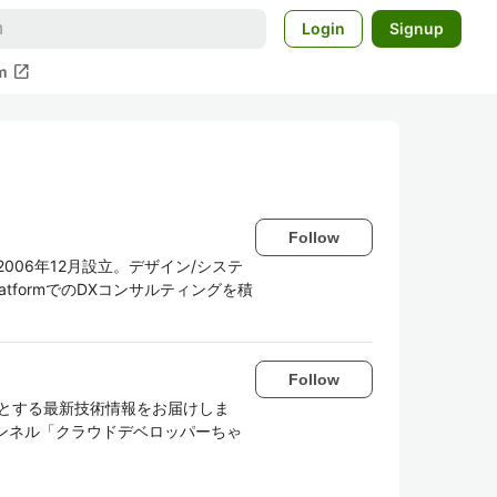
Login
Signup
open_in_new
m
Follow
006年12月設立。デザイン/システ
atformでのDXコンサルティングを積
Follow
はじめとする最新技術情報をお届けしま
beチャンネル「クラウドデベロッパーちゃ