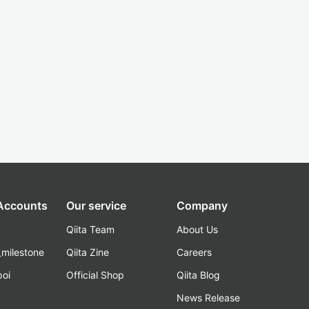
 Accounts
Our service
Company
Qiita Team
About Us
_milestone
Qiita Zine
Careers
poi
Official Shop
Qiita Blog
k
News Release