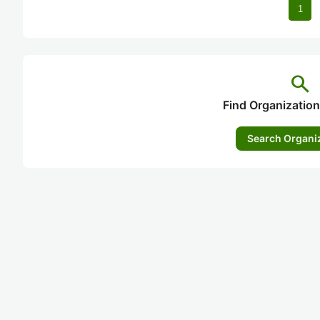
1
search
Find Organization
Search Organi