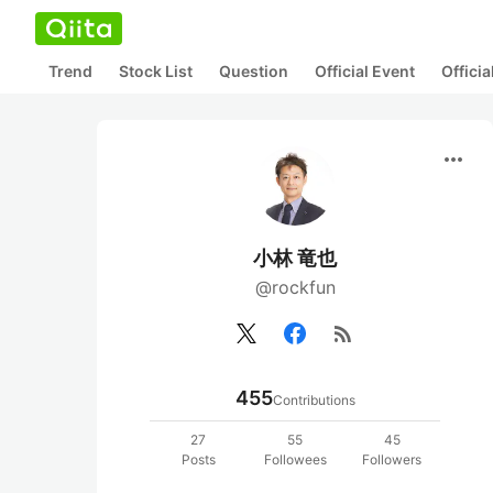
Trend
Stock List
Question
Official Event
Offici
more_horiz
小林 竜也
@rockfun
rss_feed
455
Contributions
27
55
45
Posts
Followees
Followers