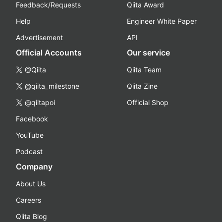
Feedback/Requests
Qiita Award
Help
Engineer White Paper
Advertisement
API
Official Accounts
Our service
@Qiita
Qiita Team
@qiita_milestone
Qiita Zine
@qiitapoi
Official Shop
Facebook
YouTube
Podcast
Company
About Us
Careers
Qiita Blog