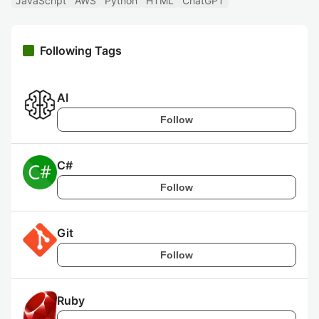
JavaScript
AWS
Python
HTML
ChatGPT
Following Tags
AI
Follow
C#
Follow
Git
Follow
Ruby