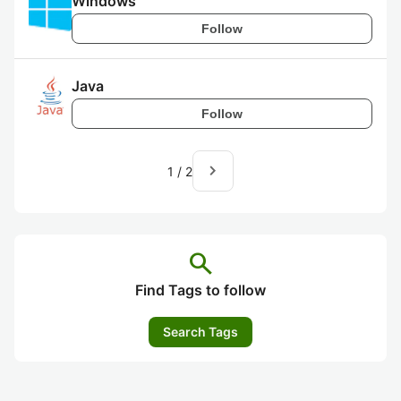
Windows
Follow
Java
Follow
navigate_next
1
/
2
search
Find Tags to follow
Search Tags