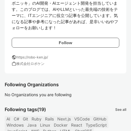
ボニッキ」のAI開発・AIエージェント開発を担当していま
す。このブログでは、AIやLLMといった最先端の技術をテ
ーマに、ITエンジニアに役立つ記事を公開しています。気
になる記事や参考になった記事があれば、是非いいねやフ
ォローをお願いします！
Follow
public
https://robo-ken.jp/
work
株式会社ロボケン
Following Organizations
No Organizations you are following
Following tags
(19)
See all
AI
C#
Git
Ruby
Rails
Next.js
VSCode
GitHub
Windows
Java
Linux
Docker
React
TypeScript