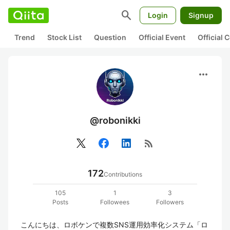
search
Login
Signup
Trend
Stock List
Question
Official Event
Official
more_horiz
@robonikki
rss_feed
172
Contributions
105
1
3
Posts
Followees
Followers
こんにちは、ロボケンで複数SNS運用効率化システム「ロ