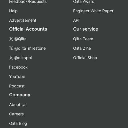
Feedback/Requests
Qiita Award
Help
Engineer White Paper
Advertisement
API
Official Accounts
Our service
@Qiita
Qiita Team
@qiita_milestone
Qiita Zine
@qiitapoi
Official Shop
Facebook
YouTube
Podcast
Company
About Us
Careers
Qiita Blog