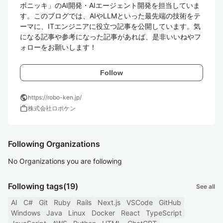
ボニッキ」のAI開発・AIエージェント開発を担当していま
す。このブログでは、AIやLLMといった最先端の技術をテ
ーマに、ITエンジニアに役立つ記事を公開しています。気
になる記事や参考になった記事があれば、是非いいねやフ
ォローをお願いします！
Follow
public
https://robo-ken.jp/
work
株式会社ロボケン
Following Organizations
No Organizations you are following
Following tags
(19)
See all
AI
C#
Git
Ruby
Rails
Next.js
VSCode
GitHub
Windows
Java
Linux
Docker
React
TypeScript