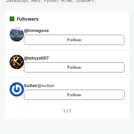
JavaScript
AWS
Python
HTML
ChatGPT
Followers
@
himegone
Follow
@
tetuya007
Follow
Suttan
@
suttan
Follow
1
/
1