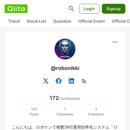
search
Login
Signup
Trend
Stock List
Question
Official Event
Official
more_horiz
@robonikki
rss_feed
172
Contributions
105
1
3
Posts
Followees
Followers
こんにちは、ロボケンで複数SNS運用効率化システム「ロ