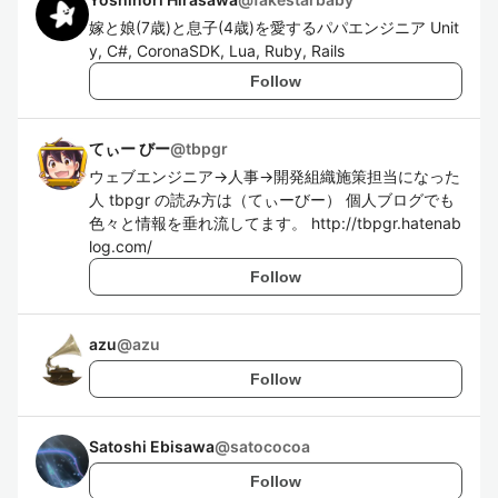
嫁と娘(7歳)と息子(4歳)を愛するパパエンジニア Unit
y, C#, CoronaSDK, Lua, Ruby, Rails
Follow
てぃー びー
@
tbpgr
ウェブエンジニア→人事→開発組織施策担当になった
人 tbpgr の読み方は（てぃーびー） 個人ブログでも
色々と情報を垂れ流してます。 http://tbpgr.hatenab
log.com/
Follow
azu
@
azu
Follow
Satoshi Ebisawa
@
satococoa
Follow