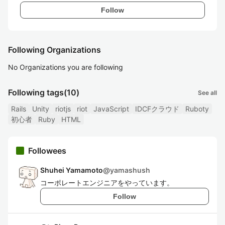
Follow
Following Organizations
No Organizations you are following
Following tags
(10)
See all
Rails
Unity
riotjs
riot
JavaScript
IDCFクラウド
Ruboty
初心者
Ruby
HTML
Followees
Shuhei Yamamoto
@
yamashush
コーポレートエンジニアをやっています。
Follow