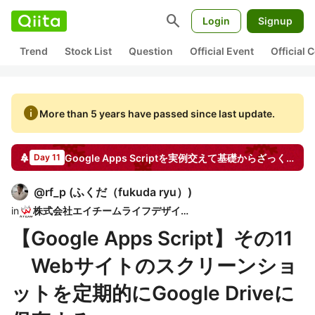
search
Login
Signup
Trend
Stock List
Question
Official Event
Official
info
More than 5 years have passed since last update.
Google Apps Scriptを実例交えて基礎からざっくり学ぶ
Day 11
@
rf_p
(
ふくだ（fukuda ryu）
)
in
株式会社エイチームライフデザイン
【Google Apps Script】その11
Webサイトのスクリーンショ
ットを定期的にGoogle Driveに