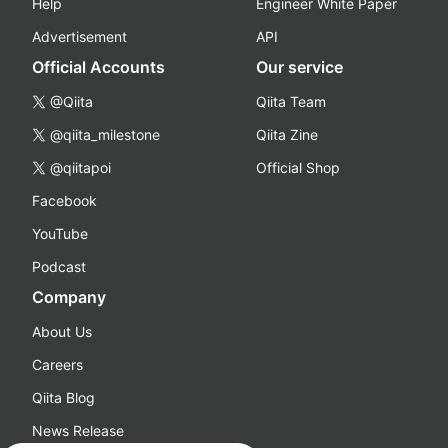
Help
Engineer White Paper
Advertisement
API
Official Accounts
Our service
@Qiita
Qiita Team
@qiita_milestone
Qiita Zine
@qiitapoi
Official Shop
Facebook
YouTube
Podcast
Company
About Us
Careers
Qiita Blog
News Release