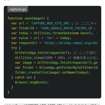
capture.gs
function
saveImage
()
{
var
url
=
'
CAPTURE_WEB_SITE_URL
'
;
// ここにキャプチ
var
folderId
=
'
YOUR_GOOGLE_DRIVE_FOLDER_ID
'
;
//
var
today
=
Utilities
.
formatDate
(
new
Date
(),
'
Asia
var
value
=
url
+
'
?d=
'
+
today
;
var
requestUrl
=
'
https://blinky.nemui.org/shot?ur
try
{
UrlFetchApp
.
fetch
(
requestUrl
);
// ここで1回リク
Utilities
.
sleep
(
1000
*
60
);
// 画像出来上がるまで
var
image
=
UrlFetchApp
.
fetch
(
requestUrl
).
getBlo
var
folder
=
DriveApp
.
getFolderById
(
folderId
);
folder
.
createFile
(
image
).
setName
(
today
);
}
catch 
(
e
)
{
Browser
.
msgBox
(
e
);
}
}