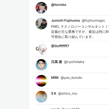
@
tonoko
Junichi Fujinuma
@
fujinumagic
PMO, テクノロジーコンサルタント 
定義が主な業務ですが、最近は特にBIツール(Tabl
可視化に取り組んでいます。
@
0xfffffff7
日高 凌
@
ryohidaka
MRK
@
yas_kondo
S K
@
shiro_inu