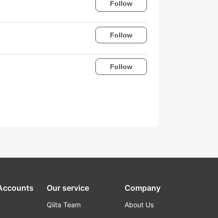
Follow
Follow
Follow
 Accounts
Our service
Company
Qiita Team
About Us