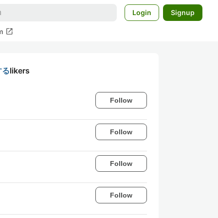
Login
Signup
open_in_new
m
する
likers
Follow
Follow
Follow
Follow