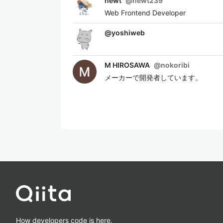
newt
@
newt239
Web Frontend Developer
@
yoshiweb
M HIROSAWA
@
nokoribi
メーカーで開発者しています。
How developers code is here.