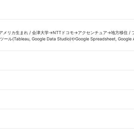
/ アメリカ生まれ / 会津大学→NTTドコモ→アクセンチュア→地方移住 /
eau, Google Data Studio)やGoogle Spreadsheet, Googl