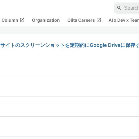
search
open_in_new
open_in_new
al Column
Organization
Qiita Careers
AI x Dev x Tea
1 Webサイトのスクリーンショットを定期的にGoogle Driveに保存