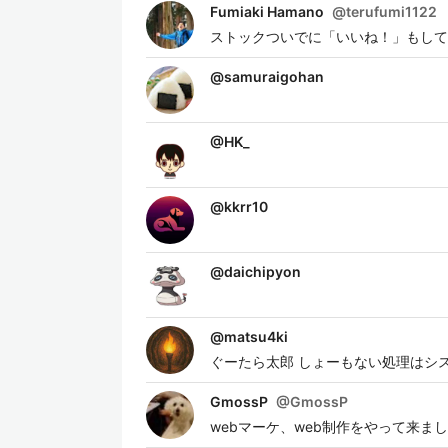
Fumiaki Hamano
@
terufumi1122
ストックついでに「いいね！」もしてもらえると嬉しいで
@
samuraigohan
@
HK_
@
kkrr10
@
daichipyon
@
matsu4ki
ぐーたら太郎 しょーもない処理はシ
GmossP
@
GmossP
webマーケ、web制作をやって来ました。 