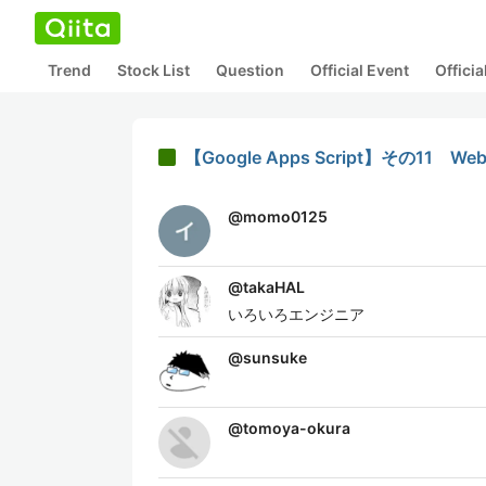
Trend
Stock List
Question
Official Event
Offici
【Google Apps Script】その1
@
momo0125
@
takaHAL
いろいろエンジニア
@
sunsuke
@
tomoya-okura