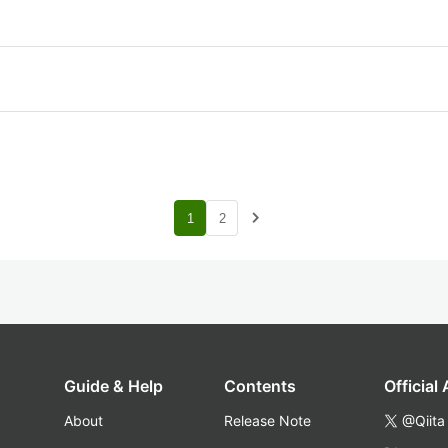
navigate_next
1
2
Guide & Help
Contents
Official
About
Release Note
@Qiita