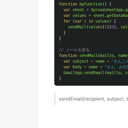
function
myFunction
()
{
var
sheet
=
SpreadsheetApp
.
g
var
values
=
sheet
.
getDataRa
for 
(
var
i
in
values
)
{
sendMail
(
values
[
i
][
0
],
val
}
}
// メールを送る
function
sendMail
(
mailto
,
name
var
subject
=
name
+
'
さんこ
var
body
=
name
+
"
さん、お元
GmailApp
.
sendEmail
(
mailto
,
s
}
sendEmail(recipient, subject,