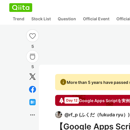
Trend
Stock List
Question
Official Event
Offici
5
5
info
More than 5 years have passed s
Google Apps Scri
Day 12
more_horiz
@
rf_p
(
ふくだ（fukuda ryu）
)
【Google Apps