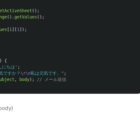
etActiveSheet
();
nge
().
getValues
();
ues
[
i
][
1
]);
)
{
んにちは
'
;
気ですか？
\r\n
私は元気です。
"
;
ubject
,
body
);
// メール送信
 body)