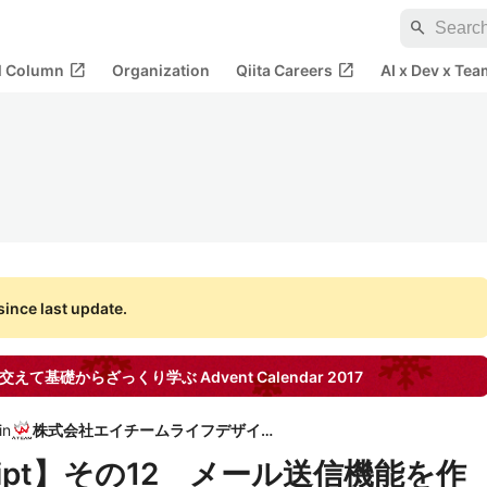
search
open_in_new
open_in_new
al Column
Organization
Qiita Careers
AI x Dev x Tea
ince last update.
ptを実例交えて基礎からざっくり学ぶ
Advent Calendar
2017
in
株式会社エイチームライフデザイン
 Script】その12 メール送信機能を作