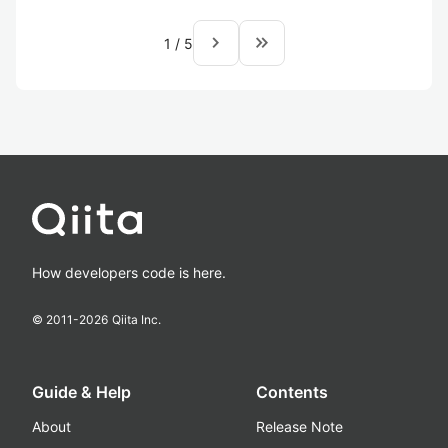
navigate_next
keyboard_double_arrow_right
1
/
5
How developers code is here.
© 2011-
2026
Qiita Inc.
Guide & Help
Contents
About
Release Note