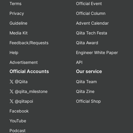
Terms
Official Event
Privacy
Official Column
Guideline
Advent Calendar
Media Kit
Qiita Tech Festa
Feedback/Requests
Qiita Award
Help
Engineer White Paper
Advertisement
API
Official Accounts
Our service
@Qiita
Qiita Team
@qiita_milestone
Qiita Zine
@qiitapoi
Official Shop
Facebook
YouTube
Podcast