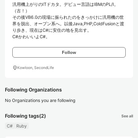
汎用機上がりのITドカタ。デビュー言語はIBMのPL/I。
（古！）

その後VB6.0の現場に振られたのをきっかけに汎用機の世
界を脱出、オープン系へ。以後Java,PHP,ColdFusionと渡
り歩き、現在はC#に安住の地を見出す。

C#かわいいよC#。
Follow
location_on
Kowloon, SecondLife
Following Organizations
No Organizations you are following
Following tags
(2)
See all
C#
Ruby