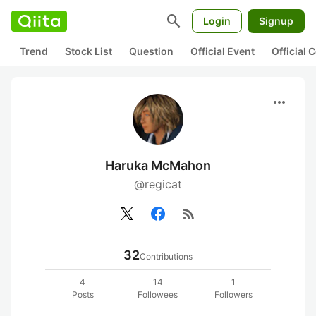
search
Login
Signup
Trend
Stock List
Question
Official Event
Official
more_horiz
Haruka McMahon
@regicat
rss_feed
32
Contributions
4
14
1
Posts
Followees
Followers