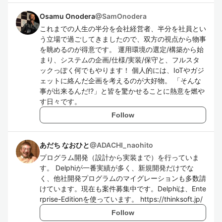
Osamu Onodera
@
SamOnodera
これまでの人生の半分を会社経営者、半分を社員とい
う立場で過ごしてきましたので、双方の視点から物事
を眺めるのが得意です。 運用環境の選定/構築から始
まり、システムの企画/仕様/実装/保守と、フルスタ
ックっぽく何でもやります！ 個人的には、IoTやガジ
ェットに絡んだ企画を考えるのが大好物。 「そんな
事が出来るんだ!?」と皆を驚かせることに熱意を燃や
す日々です。
Follow
あだち なおひと
@
ADACHI_naohito
プログラム開発（設計から実装まで）を行っていま
す。 Delphiが一番実績が多く、新規開発だけでな
く、他社開発プログラムのマイグレーションも多数請
けています。現在も案件募集中です。Delphiは、Ente
rprise-Editionを使っています。 https://thinksoft.jp/
Follow