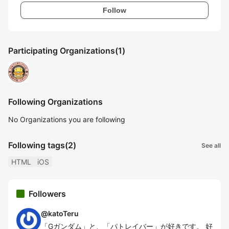
Follow
Participating Organizations
(1)
Following Organizations
No Organizations you are following
Following tags
(2)
See all
HTML
iOS
Followers
@
katoTeru
「Gガンダム」と、「パトレイバー」が好きです。 好