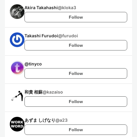
Akira Takahashi
@
kloka3
Follow
Takashi Furudoi
@
furudoi
Follow
@
tinyco
Follow
和貴 相蘇
@
kazaiso
Follow
あずま しげなり
@
a23
Follow