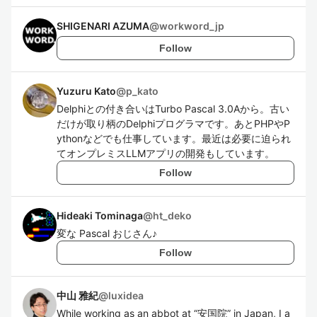
SHIGENARI AZUMA
@
workword_jp
Follow
Yuzuru Kato
@
p_kato
Delphiとの付き合いはTurbo Pascal 3.0Aから。古い
だけが取り柄のDelphiプログラマです。あとPHPやP
ythonなどでも仕事しています。最近は必要に迫られ
てオンプレミスLLMアプリの開発もしています。
Follow
Hideaki Tominaga
@
ht_deko
変な Pascal おじさん♪
Follow
中山 雅紀
@
luxidea
While working as an abbot at “安国院” in Japan, I a