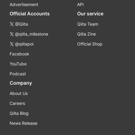
Advertisement
API
Official Accounts
Our service
@Qiita
Qiita Team
@qiita_milestone
Qiita Zine
@qiitapoi
Official Shop
Facebook
YouTube
Podcast
Company
About Us
Careers
Qiita Blog
News Release