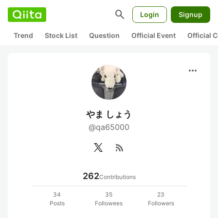
search
Login
Signup
Trend
Stock List
Question
Official Event
Official
more_horiz
やま しょう
@qa65000
rss_feed
262
Contributions
34
35
23
Posts
Followees
Followers